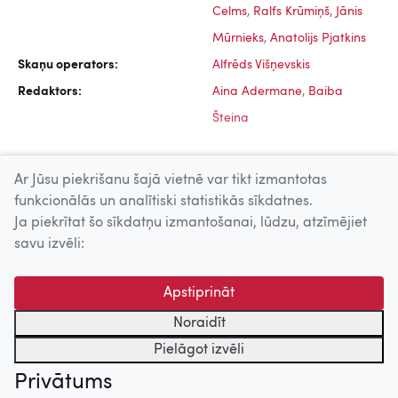
Celms
,
Ralfs Krūmiņš
,
Jānis
Mūrnieks
,
Anatolijs Pjatkins
Skaņu operators:
Alfrēds Višņevskis
Redaktors:
Aina Adermane
,
Baiba
Šteina
Ar Jūsu piekrišanu šajā vietnē var tikt izmantotas
funkcionālās un analītiski statistikās sīkdatnes.
Ja piekrītat šo sīkdatņu izmantošanai, lūdzu, atzīmējiet
Uz augšu
savu izvēli:
© 2026 Nacionālais Kino centrs, Kultūras informācijas sistēmu
Apstiprināt
centrs. Sadarbības partneris: Latvijas Valsts
kinofotofonodokumentu arhīvs.
Noraidīt
Pielāgot izvēli
Privātums