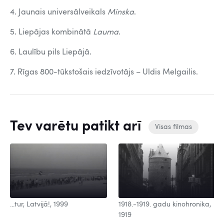
4. Jaunais universālveikals
Minska
.
5. Liepājas kombinātā
Lauma
.
6. Laulību pils Liepājā.
7. Rīgas 800-tūkstošais iedzīvotājs – Uldis Melgailis.
Tev varētu patikt arī
Visas filmas
...tur, Latvijā!, 1999
1918.-1919. gadu kinohronika,
1919