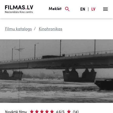
Meklēt
EN
|
LV
Filmu katalogs
Kinohronikas
Novērtē filmu
4.6/5
(14)