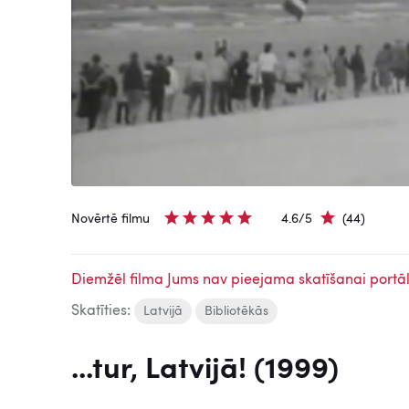
Novērtē filmu
4.6/5
(44)
Diemžēl filma Jums nav pieejama skatīšanai portāl
Skatīties:
Latvijā
Bibliotēkās
...tur, Latvijā! (1999)