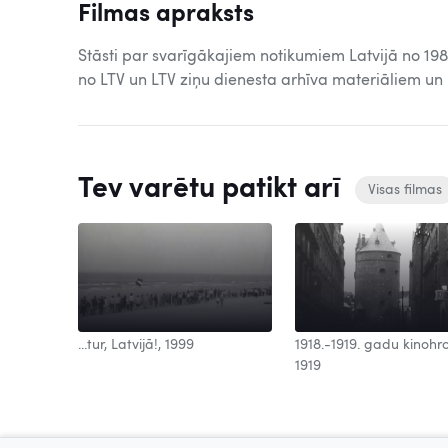
Filmas apraksts
Stāsti par svarīgākajiem notikumiem Latvijā no 198
no LTV un LTV ziņu dienesta arhīva materiāliem un
Tev varētu patikt arī
Visas filmas
 Nr. 447,
...tur, Latvijā!, 1999
1918.-1919. gadu kinohr
1919