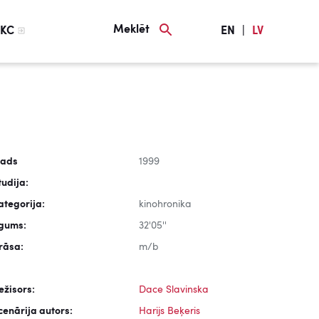
Meklēt
KC
EN
|
LV
ads
1999
tudija:
ategorija:
kinohronika
lgums:
32'05''
rāsa:
m/b
ežisors:
Dace Slavinska
cenārija autors:
Harijs Beķeris