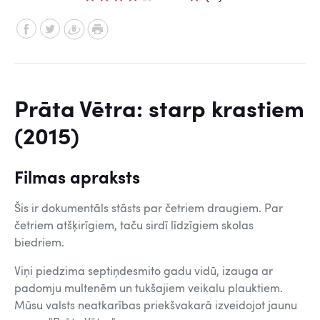
Prāta Vētra: starp krastiem
(2015)
Filmas apraksts
Šis ir dokumentāls stāsts par četriem draugiem. Par
četriem atšķirīgiem, taču sirdī līdzīgiem skolas
biedriem.
Viņi piedzima septiņdesmito gadu vidū, izauga ar
padomju multenēm un tukšajiem veikalu plauktiem.
Mūsu valsts neatkarības priekšvakarā izveidojot jaunu