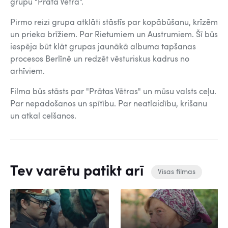
grupu "Prāta Vētra".
Pirmo reizi grupa atklāti stāstīs par kopābūšanu, krīzēm
un prieka brīžiem. Par Rietumiem un Austrumiem. Šī būs
iespēja būt klāt grupas jaunākā albuma tapšanas
procesos Berlīnē un redzēt vēsturiskus kadrus no
arhīviem.
Filma būs stāsts par "Prātas Vētras" un mūsu valsts ceļu.
Par nepadošanos un spītību. Par neatlaidību, krišanu
un atkal celšanos.
Tev varētu patikt arī
Visas filmas