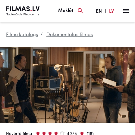
Meklēt
EN
|
LV
Filmu katalogs
Dokumentālās filmas
Novērtē filmu
4.2/5
(18)