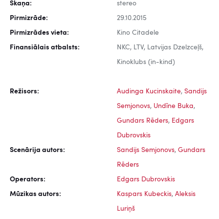
Skaņa:
stereo
Pirmizrāde:
29.10.2015
Pirmizrādes vieta:
Kino Citadele
Finansiālais atbalsts:
NKC, LTV, Latvijas Dzelzceļš,
Kinoklubs (in-kind)
Režisors:
Audinga Kucinskaite
,
Sandijs
Semjonovs
,
Undīne Buka
,
Gundars Rēders
,
Edgars
Dubrovskis
Scenārija autors:
Sandijs Semjonovs
,
Gundars
Rēders
Operators:
Edgars Dubrovskis
Mūzikas autors:
Kaspars Kubeckis
,
Aleksis
Luriņš