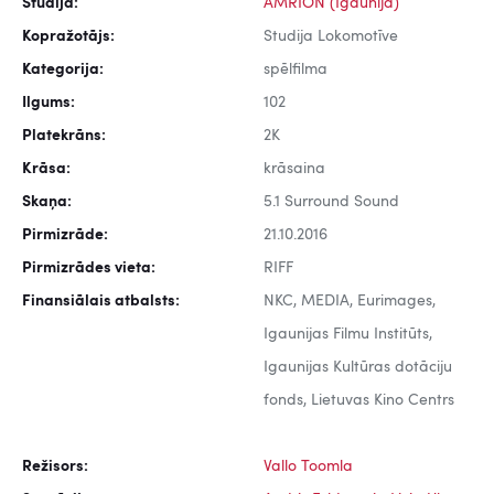
Studija:
AMRION (Igaunija)
Kopražotājs:
Studija Lokomotīve
Kategorija:
spēlfilma
Ilgums:
102
Platekrāns:
2K
Krāsa:
krāsaina
Skaņa:
5.1 Surround Sound
Pirmizrāde:
21.10.2016
Pirmizrādes vieta:
RIFF
Finansiālais atbalsts:
NKC, MEDIA, Eurimages,
Igaunijas Filmu Institūts,
Igaunijas Kultūras dotāciju
fonds, Lietuvas Kino Centrs
Režisors:
Vallo Toomla