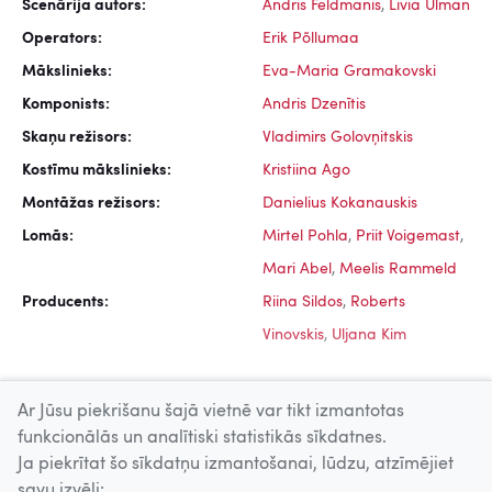
Scenārija autors:
Andris Feldmanis
,
Livia Ulman
Operators:
Erik Põllumaa
Mākslinieks:
Eva-Maria Gramakovski
Komponists:
Andris Dzenītis
Skaņu režisors:
Vladimirs Golovņitskis
Kostīmu mākslinieks:
Kristiina Ago
Montāžas režisors:
Danielius Kokanauskis
Lomās:
Mirtel Pohla
,
Priit Voigemast
,
Mari Abel
,
Meelis Rammeld
Producents:
Riina Sildos
,
Roberts
Vinovskis
,
Uljana Kim
Ar Jūsu piekrišanu šajā vietnē var tikt izmantotas
funkcionālās un analītiski statistikās sīkdatnes.
Ja piekrītat šo sīkdatņu izmantošanai, lūdzu, atzīmējiet
Uz augšu
savu izvēli: