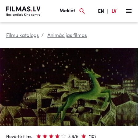
Meklēt
EN
|
LV
Filmu katalogs
Animācijas filmas
Novērtē filmu
3.8/5
(10)