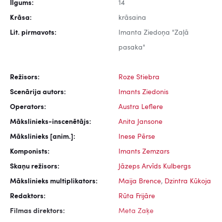
Ilgums:
14
Krāsa:
krāsaina
Lit. pirmavots:
Imanta Ziedoņa "Zaļā
pasaka"
Režisors:
Roze Stiebra
Scenārija autors:
Imants Ziedonis
Operators:
Austra Leflere
Mākslinieks-inscenētājs:
Anita Jansone
Mākslinieks [anim.]:
Inese Pērse
Komponists:
Imants Zemzars
Skaņu režisors:
Jāzeps Arvīds Kulbergs
Mākslinieks multiplikators:
Maija Brence
,
Dzintra Kūkoja
Redaktors:
Rūta Frijāre
Filmas direktors:
Meta Zaķe