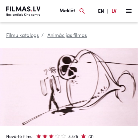
Meklēt
EN
|
LV
Filmu katalogs
Animācijas filmas
Novērtē filmu
3.3/5
(3)