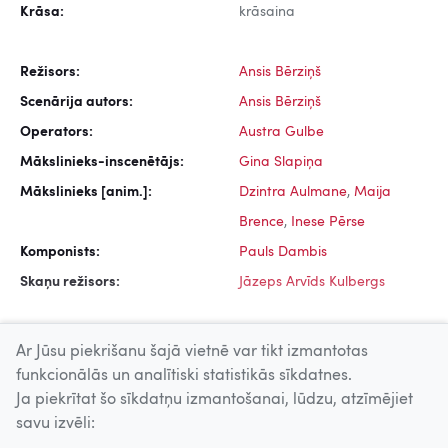
Krāsa:
krāsaina
Režisors:
Ansis Bērziņš
Scenārija autors:
Ansis Bērziņš
Operators:
Austra Gulbe
Mākslinieks-inscenētājs:
Gina Slapiņa
Mākslinieks [anim.]:
Dzintra Aulmane
,
Maija
Brence
,
Inese Pērse
Komponists:
Pauls Dambis
Skaņu režisors:
Jāzeps Arvīds Kulbergs
Ar Jūsu piekrišanu šajā vietnē var tikt izmantotas
funkcionālās un analītiski statistikās sīkdatnes.
Ja piekrītat šo sīkdatņu izmantošanai, lūdzu, atzīmējiet
Uz augšu
savu izvēli: