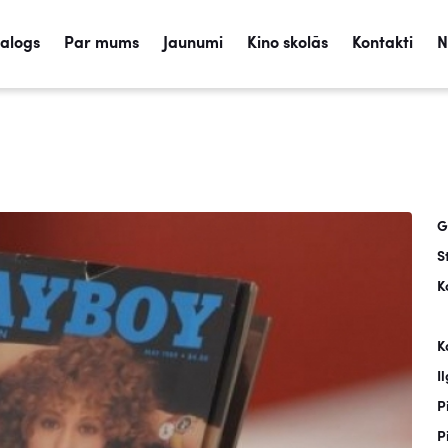
talogs
Par mums
Jaunumi
Kino skolās
Kontakti
N
G
S
K
K
I
P
P