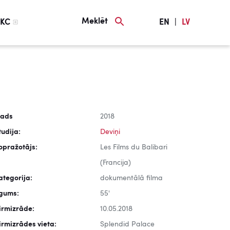
Meklēt
KC
EN
|
LV
ads
2018
tudija:
Deviņi
opražotājs:
Les Films du Balibari
(Francija)
ategorija:
dokumentālā filma
lgums:
55'
irmizrāde:
10.05.2018
irmizrādes vieta:
Splendid Palace