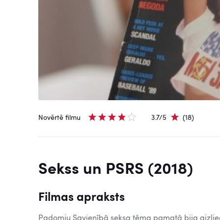
Novērtē filmu
3.7/5
(18)
Sekss un PSRS (2018)
Filmas apraksts
Padomju Savienībā seksa tēma pamatā bija aizlieg