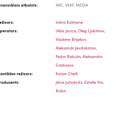
inansiālais atbalsts:
NKC, VKKF, MEDIA
ežisors:
Ināra Kolmane
perators:
Uldis Jancis
,
Oleg Ljubimov
,
Vladimir Brijakov
,
Aleksandr Jevdokimov
,
Fedor Bakulin
,
Aleksandrs
Grebņevs
ontāžas režisors:
Katya Chelli
roducents:
Jānis Juhņēvičs
,
Estelle You
Robin