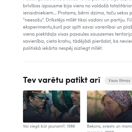
brīvības izpausme bija viens no valdošā totalitāri
ienaidniekiem… Protams, bērni dzima, taču sekss pr
"neesošu". Drīkstēja mīlēt tikai vadoni un partiju. F
eksperimentu,kurš par spīti savai varenībai un p
viena piektdaļa visas pasaules sauszemes teritor
savienība, cieta krahu, tādējādi pierādot, ka nevi
politiskā iekārta nespēj aizliegt mīlēt.
Tev varētu patikt arī
Visas filmas
Vai viegli būt jaunam?, 1986
Bekons, sviests un man