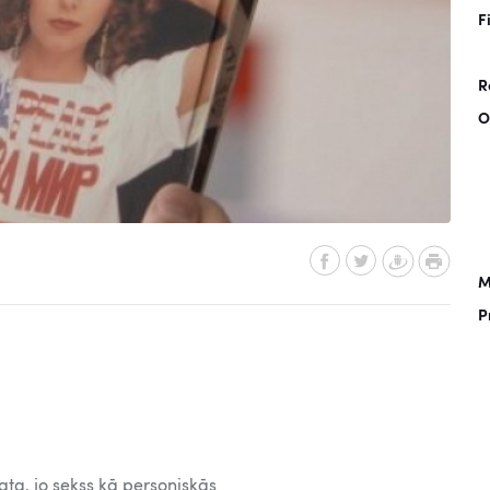
F
R
O
M
P
ta, jo sekss kā personiskās