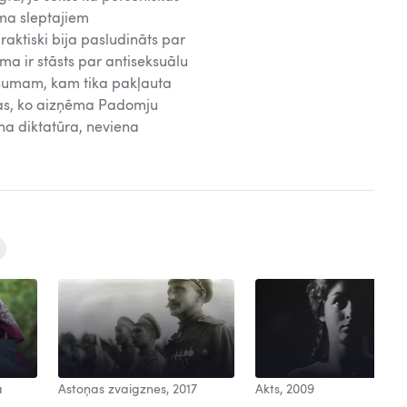
sma sleptajiem
aktiski bija pasludināts par
ilma ir stāsts par antiseksuālu
lašumam, kam tika pakļauta
ijas, ko aizņēma Padomju
ena diktatūra, neviena
a
Astoņas zvaigznes, 2017
Akts, 2009