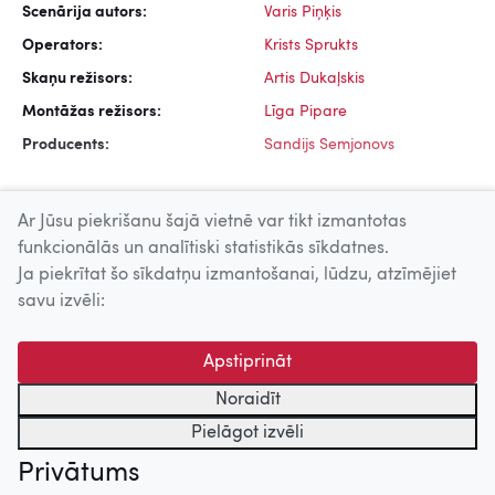
Scenārija autors:
Varis Piņķis
Operators:
Krists Sprukts
Skaņu režisors:
Artis Dukaļskis
Montāžas režisors:
Līga Pipare
Producents:
Sandijs Semjonovs
Ar Jūsu piekrišanu šajā vietnē var tikt izmantotas
funkcionālās un analītiski statistikās sīkdatnes.
Ja piekrītat šo sīkdatņu izmantošanai, lūdzu, atzīmējiet
Uz augšu
savu izvēli:
© 2026 Nacionālais Kino centrs, Kultūras informācijas sistēmu
Apstiprināt
centrs. Sadarbības partneris: Latvijas Valsts
kinofotofonodokumentu arhīvs.
Noraidīt
Pielāgot izvēli
Privātums