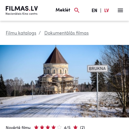
Meklēt
EN
|
LV
Filmu katalogs
Dokumentālās filmas
Novērtē filmu
4/5
(2)