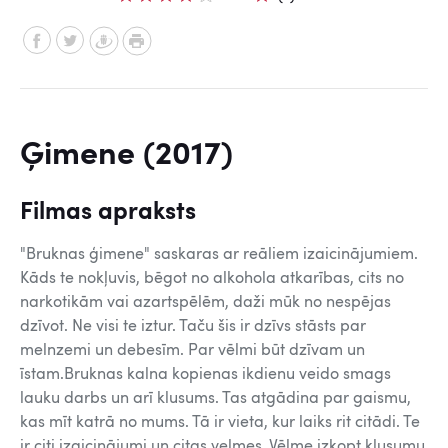
Ģimene (2017)
Filmas apraksts
"Bruknas ģimene" saskaras ar reāliem izaicinājumiem.
Kāds te nokļuvis, bēgot no alkohola atkarības, cits no
narkotikām vai azartspēlēm, daži mūk no nespējas
dzīvot. Ne visi te iztur. Taču šis ir dzīvs stāsts par
melnzemi un debesīm. Par vēlmi būt dzīvam un
īstam.Bruknas kalna kopienas ikdienu veido smags
lauku darbs un arī klusums. Tas atgādina par gaismu,
kas mīt katrā no mums. Tā ir vieta, kur laiks rit citādi. Te
ir citi izaicinājumi un citas velmes. Vēlme izkopt klusumu