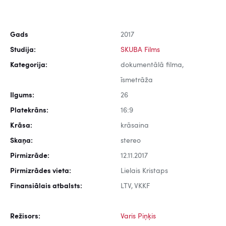
Gads
2017
Studija:
SKUBA Films
Kategorija:
dokumentālā filma,
īsmetrāža
Ilgums:
26
Platekrāns:
16:9
Krāsa:
krāsaina
Skaņa:
stereo
Pirmizrāde:
12.11.2017
Pirmizrādes vieta:
Lielais Kristaps
Finansiālais atbalsts:
LTV, VKKF
Režisors:
Varis Piņķis