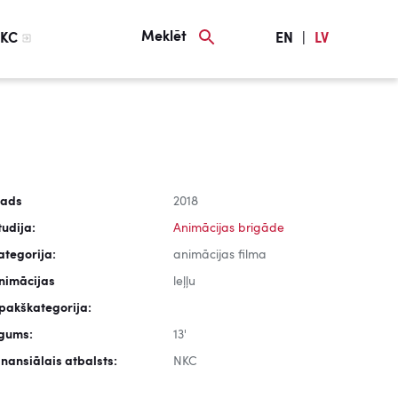
Meklēt
KC
EN
|
LV
ads
2018
tudija:
Animācijas brigāde
ategorija:
animācijas filma
nimācijas
leļļu
pakškategorija:
lgums:
13'
inansiālais atbalsts:
NKC