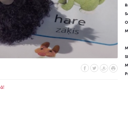
R
S
O
M
M
S
M
P
ā!