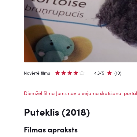
Novērtē filmu
4.3/5
(10)
Diemžēl filma Jums nav pieejama skatīšanai portāl
Puteklis (2018)
Filmas apraksts