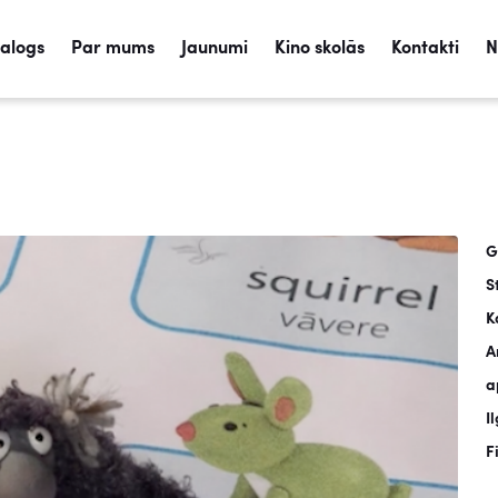
talogs
Par mums
Jaunumi
Kino skolās
Kontakti
N
G
S
K
A
a
I
F