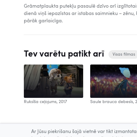
Grāmatplaukta putekļu pasaulē dzīvo arī izglītotais 
dienā viņš iepazīstas ar istabas saimnieku – zēnu, 
pārāk garlaicīga.
Tev varētu patikt arī
Visas filmas
Ruksīša ceļojums, 2017
Saule brauca debesīs, 
Ar Jūsu piekrišanu šajā vietnē var tikt izmantotas