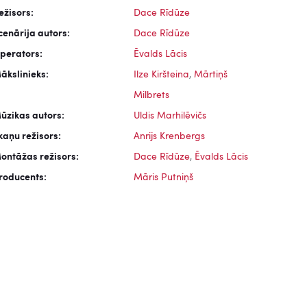
ežisors:
Dace Rīdūze
cenārija autors:
Dace Rīdūze
perators:
Ēvalds Lācis
ākslinieks:
Ilze Kiršteina
,
Mārtiņš
Milbrets
ūzikas autors:
Uldis Marhilēvičs
kaņu režisors:
Anrijs Krenbergs
ontāžas režisors:
Dace Rīdūze
,
Ēvalds Lācis
roducents:
Māris Putniņš