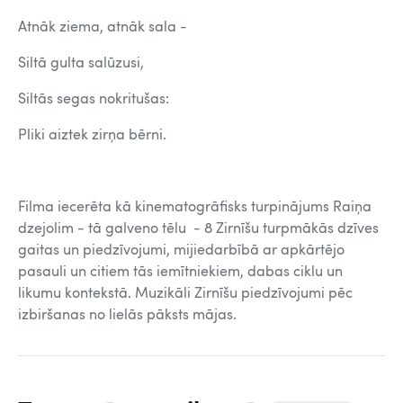
Atnāk ziema, atnāk sala -
Siltā gulta salūzusi,
Siltās segas nokritušas:
Pliki aiztek zirņa bērni.
Filma iecerēta kā kinematogrāfisks turpinājums Raiņa
dzejolim - tā galveno tēlu - 8 Zirnīšu turpmākās dzīves
gaitas un piedzīvojumi, mijiedarbībā ar apkārtējo
pasauli un citiem tās iemītniekiem, dabas ciklu un
likumu kontekstā. Muzikāli Zirnīšu piedzīvojumi pēc
izbiršanas no lielās pāksts mājas.