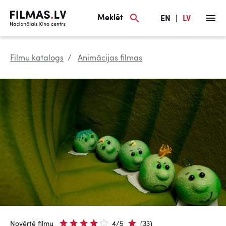
Meklēt
EN
|
LV
Filmu katalogs
Animācijas filmas
Novērtē filmu
4/5
(33)