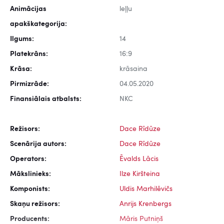
Animācijas
leļļu
apakškategorija:
Ilgums:
14
Platekrāns:
16:9
Krāsa:
krāsaina
Pirmizrāde:
04.05.2020
Finansiālais atbalsts:
NKC
Režisors:
Dace Rīdūze
Scenārija autors:
Dace Rīdūze
Operators:
Ēvalds Lācis
Mākslinieks:
Ilze Kiršteina
Komponists:
Uldis Marhilēvičs
Skaņu režisors:
Anrijs Krenbergs
Producents:
Māris Putniņš