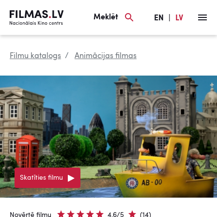
Meklēt
EN
|
LV
Filmu katalogs
Animācijas filmas
Skatīties filmu
Novērtē filmu
4.6/5
(14)