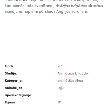
salabot.Nākamajā rītā Lielais Bens atkal tikšķ! Tomēr,
kad pienāk laiks zvanīšanai,
Avārijas brigādes
atrastais
risinājums nopietni pārsteidz Anglijas karalieni.
Gads
2019
Studija:
Animācijas brigāde
Kategorija:
animācijas filma
Animācijas
leļļu
apakškategorija:
Ilgums:
11'