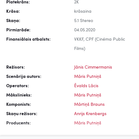
Platekrāns:
2K
Krāsa:
krāsaina
Skaņa:
5.1 Stereo
Pirmizrāde:
04.05.2020
Finansiālais atbalsts:
VKKF, CPF (Cinéma Public
Films)
Režisors:
Jānis Cimmermanis
Scenārija autors:
Māris Putniņš
Operators:
Ēvalds Lācis
Mākslinieks:
Māris Putniņš
Komponists:
Mārtiņš Brauns
Skaņu režisors:
Anrijs Krenbergs
Producents:
Māris Putniņš