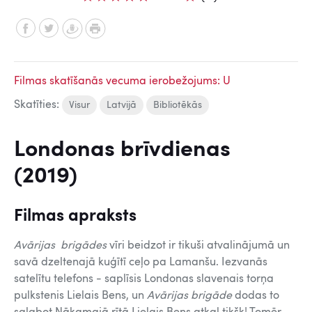
Filmas skatīšanās vecuma ierobežojums: U
Skatīties:
Visur
Latvijā
Bibliotēkās
Londonas brīvdienas
(2019)
Filmas apraksts
Avārijas brigādes
vīri beidzot ir tikuši atvalinājumā un
savā dzeltenajā kuģītī ceļo pa Lamanšu. Iezvanās
satelītu telefons - saplīsis Londonas slavenais torņa
pulkstenis Lielais Bens, un
Avārijas brigāde
dodas to