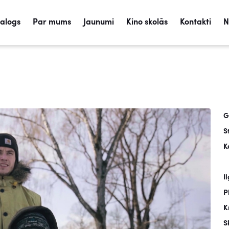
talogs
Par mums
Jaunumi
Kino skolās
Kontakti
N
G
S
K
I
P
K
S