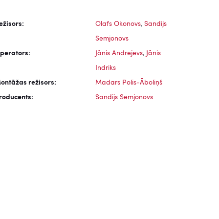
ežisors:
Olafs Okonovs
,
Sandijs
Semjonovs
perators:
Jānis Andrejevs
,
Jānis
Indriks
ontāžas režisors:
Madars Polis-Āboliņš
roducents:
Sandijs Semjonovs