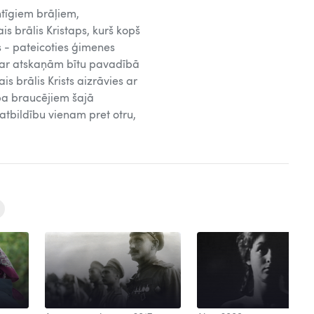
ntīgiem brāļiem,
s brālis Kristaps, kurš kopš
s - pateicoties ģimenes
as ar atskaņām bītu pavadībā
is brālis Krists aizrāvies ar
opa braucējiem šajā
 atbildību vienam pret otru,