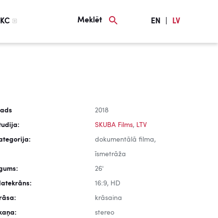
Meklēt
KC
EN
|
LV
ads
2018
tudija:
SKUBA Films
,
LTV
ategorija:
dokumentālā filma,
īsmetrāža
lgums:
26'
latekrāns:
16:9, HD
rāsa:
krāsaina
kaņa:
stereo