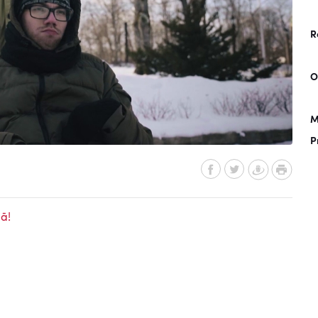
R
O
M
P
ā!