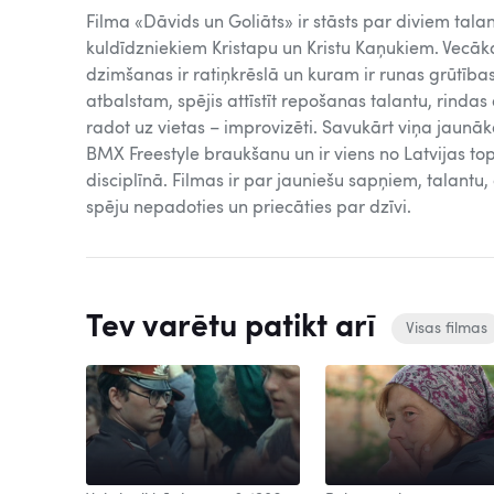
Filma «Dāvids un Goliāts» ir stāsts par diviem tala
kuldīdzniekiem Kristapu un Kristu Kaņukiem. Vecākai
dzimšanas ir ratiņkrēslā un kuram ir runas grūtība
atbalstam, spējis attīstīt repošanas talantu, rind
radot uz vietas – improvizēti. Savukārt viņa jaunāka
BMX Freestyle braukšanu un ir viens no Latvijas t
disciplīnā. Filmas ir par jauniešu sapņiem, talantu,
spēju nepadoties un priecāties par dzīvi.
Tev varētu patikt arī
Visas filmas