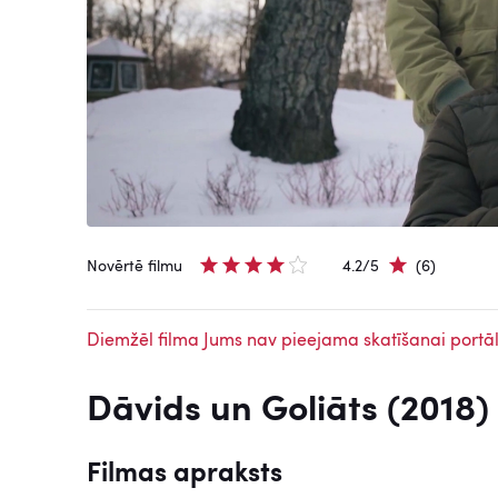
Novērtē filmu
4.2/5
(6)
Diemžēl filma Jums nav pieejama skatīšanai portāl
Dāvids un Goliāts (2018)
Filmas apraksts