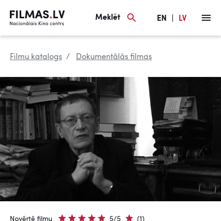
Meklēt
EN
|
LV
Filmu katalogs
Dokumentālās filmas
Novērtē filmu
5/5
(1)