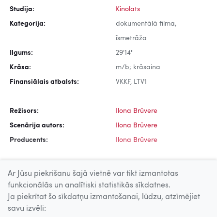
Studija:
Kinolats
Kategorija:
dokumentālā filma,
īsmetrāža
Ilgums:
29'14''
Krāsa:
m/b; krāsaina
Finansiālais atbalsts:
VKKF, LTV1
Režisors:
Ilona Brūvere
Scenārija autors:
Ilona Brūvere
Producents:
Ilona Brūvere
Ar Jūsu piekrišanu šajā vietnē var tikt izmantotas
funkcionālās un analītiski statistikās sīkdatnes.
Ja piekrītat šo sīkdatņu izmantošanai, lūdzu, atzīmējiet
Uz augšu
savu izvēli: