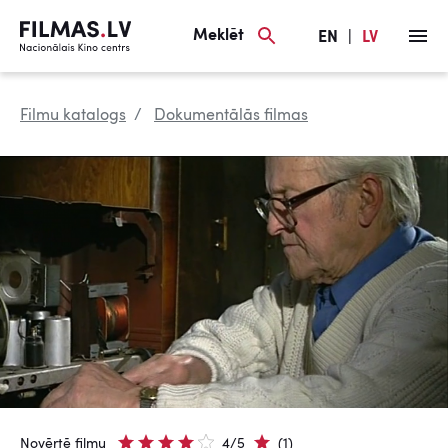
Meklēt
EN
|
LV
Filmu katalogs
Dokumentālās filmas
Novērtē filmu
4/5
(1)