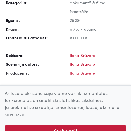
Kategorija:
dokumentālā filma,
īsmetrāža
Ilgums:
25'39''
Krāsa:
m/b; krāsaina
Finansiālais atbalsts:
VKKF, LTV1
Režisors:
Ilona Brūvere
Scenārija autors:
Ilona Brūvere
Producents:
Ilona Brūvere
Ar Jūsu piekrišanu šajā vietnē var tikt izmantotas
funkcionālās un analītiski statistikās sīkdatnes.
Ja piekrītat šo sīkdatņu izmantošanai, lūdzu, atzīmējiet
Uz augšu
savu izvēli:
© 2026 Nacionālais Kino centrs, Kultūras informācijas sistēmu