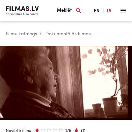
Meklēt
EN
|
LV
Filmu katalogs
Dokumentālās filmas
Novērtē filmu
1/5
(1)