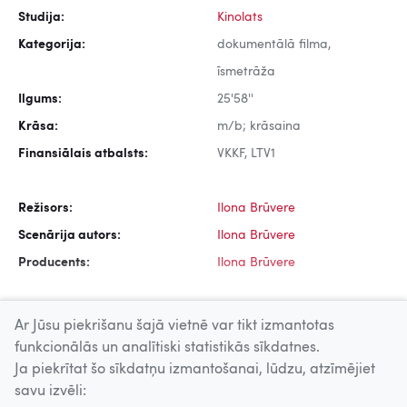
Studija:
Kinolats
Kategorija:
dokumentālā filma,
īsmetrāža
Ilgums:
25'58''
Krāsa:
m/b; krāsaina
Finansiālais atbalsts:
VKKF, LTV1
Režisors:
Ilona Brūvere
Scenārija autors:
Ilona Brūvere
Producents:
Ilona Brūvere
Ar Jūsu piekrišanu šajā vietnē var tikt izmantotas
funkcionālās un analītiski statistikās sīkdatnes.
Ja piekrītat šo sīkdatņu izmantošanai, lūdzu, atzīmējiet
Uz augšu
savu izvēli: