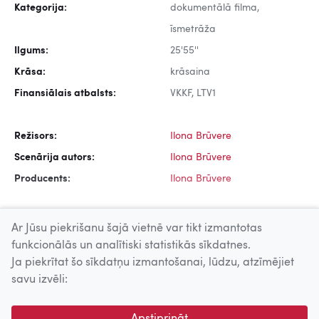
Kategorija:
dokumentālā filma,
īsmetrāža
Ilgums:
25'55''
Krāsa:
krāsaina
Finansiālais atbalsts:
VKKF, LTV1
Režisors:
Ilona Brūvere
Scenārija autors:
Ilona Brūvere
Producents:
Ilona Brūvere
Ar Jūsu piekrišanu šajā vietnē var tikt izmantotas
funkcionālās un analītiski statistikās sīkdatnes.
Ja piekrītat šo sīkdatņu izmantošanai, lūdzu, atzīmējiet
Uz augšu
savu izvēli:
© 2026 Nacionālais Kino centrs, Kultūras informācijas sistēmu