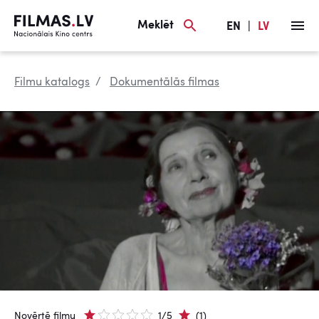
Meklēt
EN
|
LV
Filmu katalogs
Dokumentālās filmas
Novērtē filmu
1/5
(1)