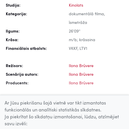
Studija:
Kinolats
Kategorija:
dokumentālā filma,
īsmetrāža
Ilgums:
26'09''
Krāsa:
m/b; krāsaina
Finansiālais atbalsts:
VKKF, LTV1
Režisors:
Ilona Brūvere
Scenārija autors:
Ilona Brūvere
Producents:
Ilona Brūvere
Ar Jūsu piekrišanu šajā vietnē var tikt izmantotas
funkcionālās un analītiski statistikās sīkdatnes.
Ja piekrītat šo sīkdatņu izmantošanai, lūdzu, atzīmējiet
Uz augšu
savu izvēli: