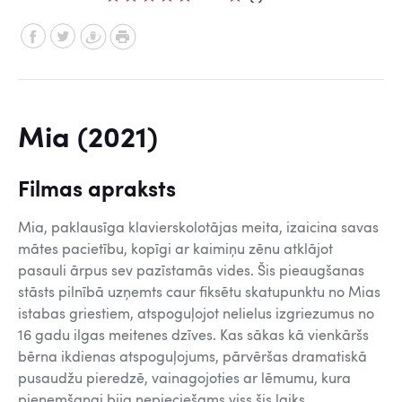
Mia (2021)
Filmas apraksts
Mia, paklausīga klavierskolotājas meita, izaicina savas
mātes pacietību, kopīgi ar kaimiņu zēnu atklājot
pasauli ārpus sev pazīstamās vides. Šis pieaugšanas
stāsts pilnībā uzņemts caur fiksētu skatupunktu no Mias
istabas griestiem, atspoguļojot nelielus izgriezumus no
16 gadu ilgas meitenes dzīves. Kas sākas kā vienkāršs
bērna ikdienas atspoguļojums, pārvēršas dramatiskā
pusaudžu pieredzē, vainagojoties ar lēmumu, kura
pieņemšanai bija nepieciešams viss šis laiks.