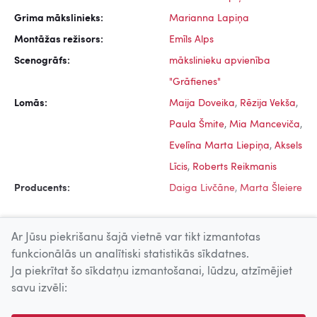
Grima mākslinieks:
Marianna Lapiņa
Montāžas režisors:
Emīls Alps
Scenogrāfs:
mākslinieku apvienība
"Grāfienes"
Lomās:
Maija Doveika
,
Rēzija Vekša
,
Paula Šmite
,
Mia Manceviča
,
Evelīna Marta Liepiņa
,
Aksels
Līcis
,
Roberts Reikmanis
Producents:
Daiga Livčāne
,
Marta Šleiere
Ar Jūsu piekrišanu šajā vietnē var tikt izmantotas
funkcionālās un analītiski statistikās sīkdatnes.
Ja piekrītat šo sīkdatņu izmantošanai, lūdzu, atzīmējiet
Uz augšu
savu izvēli:
© 2026 Nacionālais Kino centrs, Kultūras informācijas sistēmu