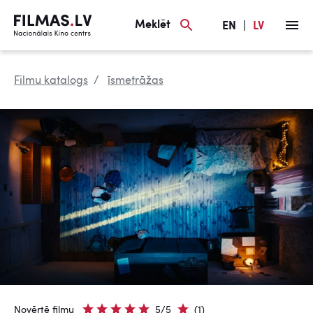
Meklēt
EN
|
LV
Filmu katalogs
īsmetrāžas
Novērtē filmu
5/5
(1)