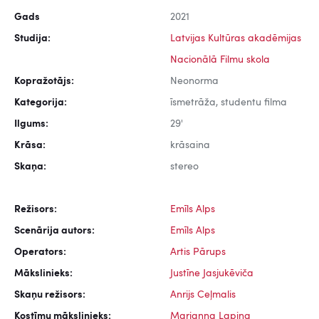
Gads
2021
Studija:
Latvijas Kultūras akadēmijas
Nacionālā Filmu skola
Kopražotājs:
Neonorma
Kategorija:
īsmetrāža, studentu filma
Ilgums:
29'
Krāsa:
krāsaina
Skaņa:
stereo
Režisors:
Emīls Alps
Scenārija autors:
Emīls Alps
Operators:
Artis Pārups
Mākslinieks:
Justīne Jasjukēviča
Skaņu režisors:
Anrijs Ceļmalis
Kostīmu mākslinieks:
Marianna Lapiņa