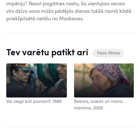
impēriju". Nesot pagātnes nastu, šis vientuļais vecais
vīrs dzīvo sava mūža pēdējās dienas tukšā namā kādā
priekšpilsētā netālu no Maskavas.
Tev varētu patikt arī
Visas filmas
Vai viegli būt jaunam?, 1986
Bekons, sviests un mana
mamma, 2008