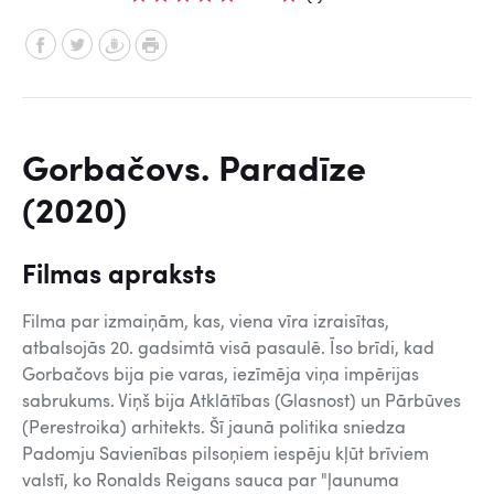
Gorbačovs. Paradīze
(2020)
Filmas apraksts
Filma par izmaiņām, kas, viena vīra izraisītas,
atbalsojās 20. gadsimtā visā pasaulē. Īso brīdi, kad
Gorbačovs bija pie varas, iezīmēja viņa impērijas
sabrukums. Viņš bija Atklātības (Glasnost) un Pārbūves
(Perestroika) arhitekts. Šī jaunā politika sniedza
Padomju Savienības pilsoņiem iespēju kļūt brīviem
valstī, ko Ronalds Reigans sauca par "ļaunuma