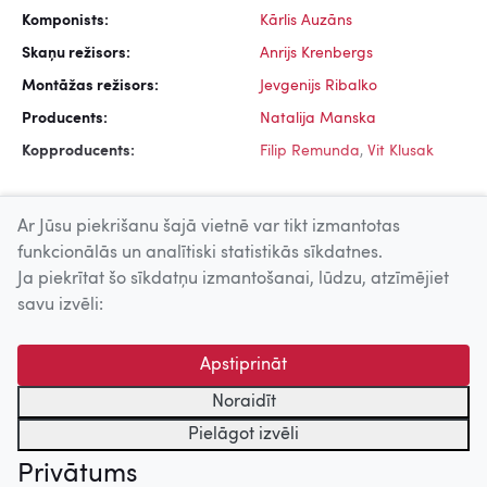
Komponists:
Kārlis Auzāns
Skaņu režisors:
Anrijs Krenbergs
Montāžas režisors:
Jevgenijs Ribalko
Producents:
Natalija Manska
Kopproducents:
Filip Remunda
,
Vit Klusak
Ar Jūsu piekrišanu šajā vietnē var tikt izmantotas
funkcionālās un analītiski statistikās sīkdatnes.
Ja piekrītat šo sīkdatņu izmantošanai, lūdzu, atzīmējiet
Uz augšu
savu izvēli:
© 2026 Nacionālais Kino centrs, Kultūras informācijas sistēmu
Apstiprināt
centrs. Sadarbības partneris: Latvijas Valsts
kinofotofonodokumentu arhīvs.
Noraidīt
Pielāgot izvēli
Privātums