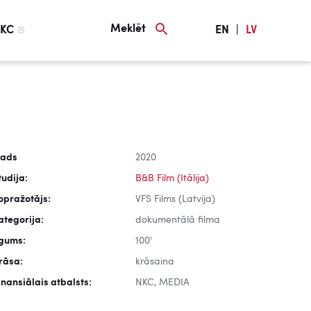
Meklēt
KC
EN
|
LV
ads
2020
tudija:
B&B Film (Itālija)
opražotājs:
VFS Films (Latvija)
ategorija:
dokumentālā filma
lgums:
100'
rāsa:
krāsaina
inansiālais atbalsts:
NKC, MEDIA