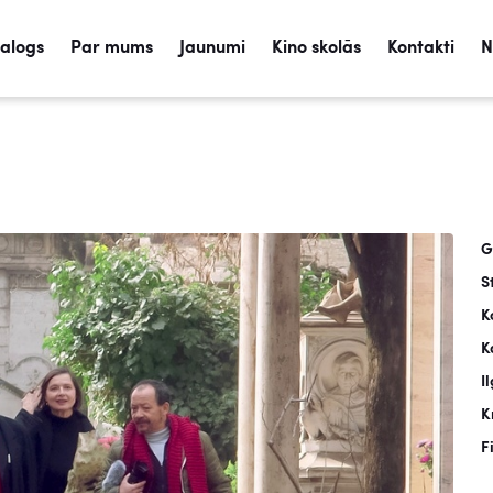
talogs
Par mums
Jaunumi
Kino skolās
Kontakti
N
G
S
K
K
I
K
F