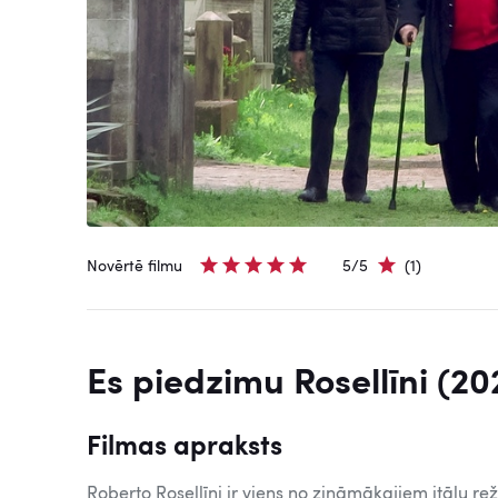
Novērtē filmu
5/5
(1)
Es piedzimu Rosellīni (20
Filmas apraksts
Roberto Rosellīni ir viens no zināmākajiem itāļu re