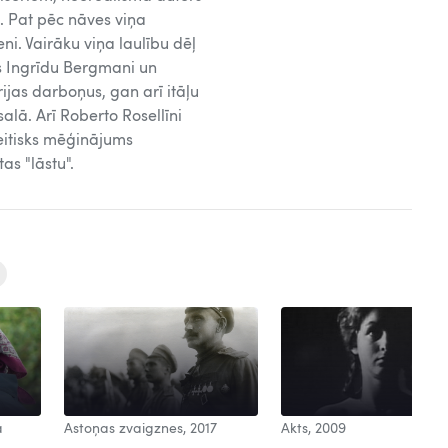
 Pat pēc nāves viņa
i. Vairāku viņa laulību dēļ
s Ingrīdu Bergmani un
rijas darboņus, gan arī itāļu
alā. Arī Roberto Rosellīni
eitisks mēģinājums
as "lāstu".
a
Astoņas zvaigznes, 2017
Akts, 2009