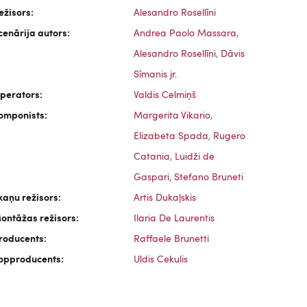
ežisors:
Alesandro Rosellīni
cenārija autors:
Andrea Paolo Massara
,
Alesandro Rosellīni
,
Dāvis
Sīmanis jr.
perators:
Valdis Celmiņš
omponists:
Margerita Vikario
,
Elizabeta Spada
,
Rugero
Catania
,
Luidži de
Gaspari
,
Stefano Bruneti
kaņu režisors:
Artis Dukaļskis
ontāžas režisors:
Ilaria De Laurentis
roducents:
Raffaele Brunetti
opproducents:
Uldis Cekulis