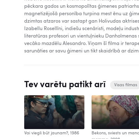
pēckara gados un kosmopolītas ģimenes patriarhs.
magnetizējošā personība turpina mest ēnu uz ģimen
dzimtas atzaros var sastapt gan Holivudas aktrise
Izabellu Rosellīni, indiešu scenāristi, modeļu indust
literatūras profesori un vientuļnieku Danholmenas s
vecāko mazdēlu Alesandro. Viņam šī filma ir terap
sarunāties ar savu ģimeni un tikt skaidrībā ar dzimt
Tev varētu patikt arī
Visas filmas
Vai viegli būt jaunam?, 1986
Bekons, sviests un man