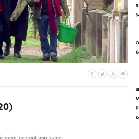
R
S
O
K
S
M
20)
P
K
žisoriem, neoreālisma autors