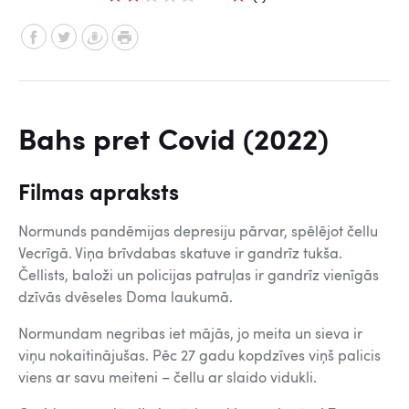
Bahs pret Covid (2022)
Filmas apraksts
Normunds pandēmijas depresiju pārvar, spēlējot čellu
Vecrīgā. Viņa brīvdabas skatuve ir gandrīz tukša.
Čellists, baloži un policijas patruļas ir gandrīz vienīgās
dzīvās dvēseles Doma laukumā.
Normundam negribas iet mājās, jo meita un sieva ir
viņu nokaitinājušas. Pēc 27 gadu kopdzīves viņš palicis
viens ar savu meiteni – čellu ar slaido vidukli.