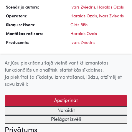
Scenārija autors:
Ivars Zviedris
,
Haralds Ozols
Operators:
Haralds Ozols
,
Ivars Zviedris
Skaņu režisors:
Ģirts Bišs
Montāžas režisors:
Haralds Ozols
Producents:
Ivars Zviedris
Ar Jūsu piekrišanu šajā vietnē var tikt izmantotas
funkcionālās un analītiski statistikās sīkdatnes.
Ja piekrītat šo sīkdatņu izmantošanai, lūdzu, atzīmējiet
Uz augšu
savu izvēli:
© 2026 Nacionālais Kino centrs, Kultūras informācijas sistēmu
Apstiprināt
centrs. Sadarbības partneris: Latvijas Valsts
kinofotofonodokumentu arhīvs.
Noraidīt
Pielāgot izvēli
Privātums