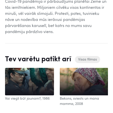
Covid-19 pandēmija ir pārbaudījums planētai Zeme un
tās iemītniekiem. Miljoniem cilvēku visos kontinentos ir
miruši, vēl vairāk slimojuši. Protesti, potes, tuvinieku
nāve un nodevība mūs ierāvusi pandēmijas
pārvarēšanas karuselī, bet katrs no mums savu
pandēmiju pārdzīvo viens.
Tev varētu patikt arī
Visas filmas
Vai viegli būt jaunam?, 1986
Bekons, sviests un mana
mamma, 2008