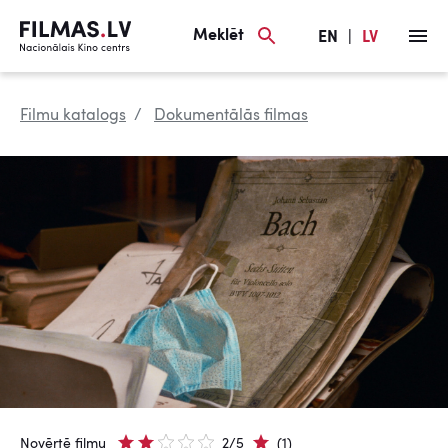
Meklēt
EN
|
LV
Filmu katalogs
Dokumentālās filmas
Novērtē filmu
2/5
(1)