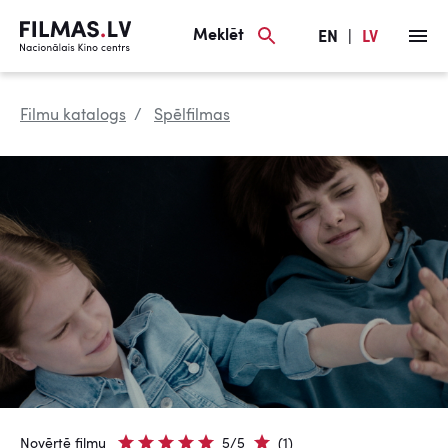
Meklēt
EN
|
LV
Filmu katalogs
Spēlfilmas
Novērtē filmu
5/5
(1)