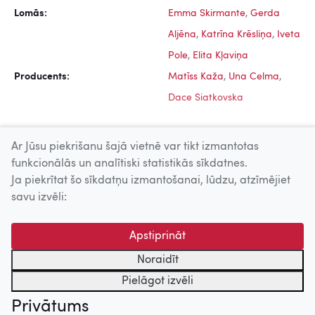
Lomās:
Emma Skirmante
,
Gerda
Aljēna
,
Katrīna Krēsliņa
,
Iveta
Pole
,
Elita Kļaviņa
Producents:
Matīss Kaža
,
Una Celma
,
Dace Siatkovska
Ar Jūsu piekrišanu šajā vietnē var tikt izmantotas
funkcionālās un analītiski statistikās sīkdatnes.
Ja piekrītat šo sīkdatņu izmantošanai, lūdzu, atzīmējiet
Uz augšu
savu izvēli:
© 2026 Nacionālais Kino centrs, Kultūras informācijas sistēmu
Apstiprināt
centrs. Sadarbības partneris: Latvijas Valsts
kinofotofonodokumentu arhīvs.
Noraidīt
Pielāgot izvēli
Privātums