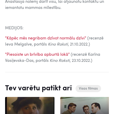
Anastasija nolemj darīt visu, lai atjaunotu kontaktu un
iemantotu mammas mīlestību.
MEDIJOS:
"Kāpēc mēs negribam dzīvot normālu dzīvi"
(recenzē
Ieva Melgalve, portāls
Kino Raksti
, 21.10.2022.)
"Piesaiste un brīvība apburtā lokā"
(recenzē Karīna
Vasiļevska-Das, portāls
Kino Raksti
, 23.10.2022.)
Tev varētu patikt arī
Visas filmas