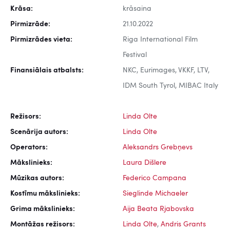
Krāsa:
krāsaina
Pirmizrāde:
21.10.2022
Pirmizrādes vieta:
Riga International Film
Festival
Finansiālais atbalsts:
NKC, Eurimages, VKKF, LTV,
IDM South Tyrol, MIBAC Italy
Režisors:
Linda Olte
Scenārija autors:
Linda Olte
Operators:
Aleksandrs Grebņevs
Mākslinieks:
Laura Dišlere
Mūzikas autors:
Federico Campana
Kostīmu mākslinieks:
Sieglinde Michaeler
Grima mākslinieks:
Aija Beata Rjabovska
Montāžas režisors:
Linda Olte
,
Andris Grants