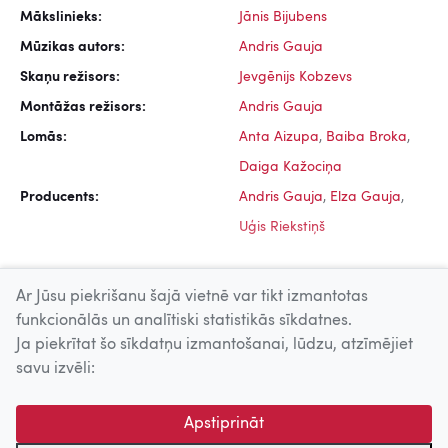
Mākslinieks:
Jānis Bijubens
Mūzikas autors:
Andris Gauja
Skaņu režisors:
Jevgēnijs Kobzevs
Montāžas režisors:
Andris Gauja
Lomās:
Anta Aizupa
,
Baiba Broka
,
Daiga Kažociņa
Producents:
Andris Gauja
,
Elza Gauja
,
Uģis Riekstiņš
Ar Jūsu piekrišanu šajā vietnē var tikt izmantotas
funkcionālās un analītiski statistikās sīkdatnes.
Ja piekrītat šo sīkdatņu izmantošanai, lūdzu, atzīmējiet
Uz augšu
savu izvēli:
© 2026 Nacionālais Kino centrs, Kultūras informācijas sistēmu
Apstiprināt
centrs. Sadarbības partneris: Latvijas Valsts