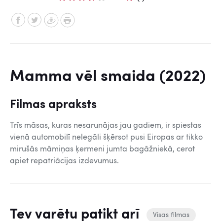
Mamma vēl smaida (2022)
Filmas apraksts
Trīs māsas, kuras nesarunājas jau gadiem, ir spiestas
vienā automobilī nelegāli šķērsot pusi Eiropas ar tikko
mirušās māmiņas ķermeni jumta bagāžniekā, cerot
apiet repatriācijas izdevumus.
Tev varētu patikt arī
Visas filmas