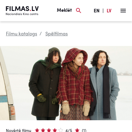
Meklēt
EN
|
LV
Filmu katalogs
Spēlfilmas
Novērtē filmu
4/5
(1)