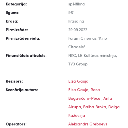
Kategorija:
spēlfilma
Ilgums:
96'
Krāsa:
krāsaina
Pirmizrāde:
29.09.2022
Pirmizrādes vieta:
Forum Cinemas "Kino
Citadele"
Finansiālais atbalsts:
NKC, LR Kultūras ministrija,
TV3 Group
Režisors:
Elza Gauja
Scenārija autors:
Elza Gauja
,
Rasa
Bugavičute-Pēce
,
Anta
Aizupa
,
Baiba Broka
,
Daiga
Kažociņa
Operators:
Aleksandrs Grebņevs