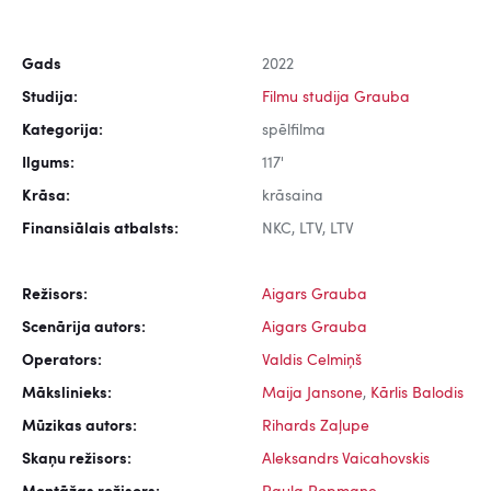
Gads
2022
Studija:
Filmu studija Grauba
Kategorija:
spēlfilma
Ilgums:
117'
Krāsa:
krāsaina
Finansiālais atbalsts:
NKC, LTV, LTV
Režisors:
Aigars Grauba
Scenārija autors:
Aigars Grauba
Operators:
Valdis Celmiņš
Mākslinieks:
Maija Jansone
,
Kārlis Balodis
Mūzikas autors:
Rihards Zaļupe
Skaņu režisors:
Aleksandrs Vaicahovskis