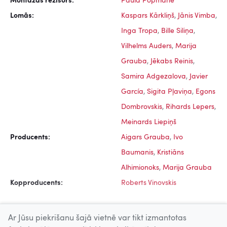
Montāžas režisors:
Paula Popmane
Lomās:
Kaspars Kārkliņš
,
Jānis Vimba
,
Inga Tropa
,
Bille Siliņa
,
Vilhelms Auders
,
Marija
Grauba
,
Jēkabs Reinis
,
Samira Adgezalova
,
Javier
García
,
Sigita Pļaviņa
,
Egons
Dombrovskis
,
Rihards Lepers
,
Meinards Liepiņš
Producents:
Aigars Grauba
,
Ivo
Baumanis
,
Kristiāns
Alhimionoks
,
Marija Grauba
Kopproducents:
Roberts Vinovskis
Ar Jūsu piekrišanu šajā vietnē var tikt izmantotas