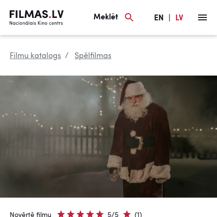
Meklēt
EN
|
LV
Filmu katalogs
Spēlfilmas
Novērtē filmu
5/5
(1)