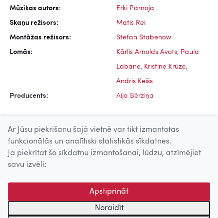
Mūzikas autors:
Erki Pärnoja
Skaņu režisors:
Matis Rei
Montāžas režisors:
Stefan Stabenow
Lomās:
Kārlis Arnolds Avots
,
Paula
Labāne
,
Kristīne Krūze
,
Andris Keišs
Producents:
Aija Bērziņa
Ar Jūsu piekrišanu šajā vietnē var tikt izmantotas
funkcionālās un analītiski statistikās sīkdatnes.
Ja piekrītat šo sīkdatņu izmantošanai, lūdzu, atzīmējiet
Uz augšu
savu izvēli:
© 2026 Nacionālais Kino centrs, Kultūras informācijas sistēmu
Apstiprināt
centrs. Sadarbības partneris: Latvijas Valsts
kinofotofonodokumentu arhīvs.
Noraidīt