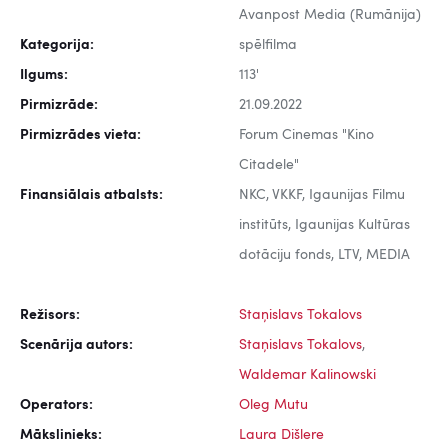
Avanpost Media (Rumānija)
Kategorija:
spēlfilma
Ilgums:
113'
Pirmizrāde:
21.09.2022
Pirmizrādes vieta:
Forum Cinemas "Kino
Citadele"
Finansiālais atbalsts:
NKC, VKKF, Igaunijas Filmu
institūts, Igaunijas Kultūras
dotāciju fonds, LTV, MEDIA
Režisors:
Staņislavs Tokalovs
Scenārija autors:
Staņislavs Tokalovs
,
Waldemar Kalinowski
Operators:
Oleg Mutu
Mākslinieks:
Laura Dišlere