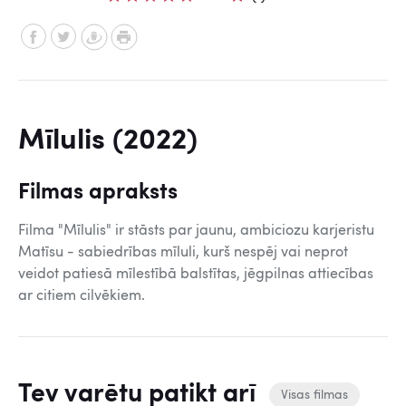
Mīlulis (2022)
Filmas apraksts
Filma "Mīlulis" ir stāsts par jaunu, ambiciozu karjeristu
Matīsu - sabiedrības mīluli, kurš nespēj vai neprot
veidot patiesā mīlestībā balstītas, jēgpilnas attiecības
ar citiem cilvēkiem.
Tev varētu patikt arī
Visas filmas