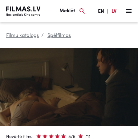
Meklēt
EN
|
LV
Filmu katalogs
Spēlfilmas
Novērtē filmu
5/5
(1)