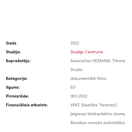
Gads
2022
Studija:
Studija Centrums
Kopražotājs:
Association VESMAŅI, Tritone
Studio
Kategorija:
dokumentālā filma
Ilgums:
63'
Pirmizrāde:
18.11.2022
Finansiālais atbalsts:
VKKF, Biedrība “Vesmaņi”,
Jelgavas Valstspilsētas dome,
Bauskas novada pašvaldība