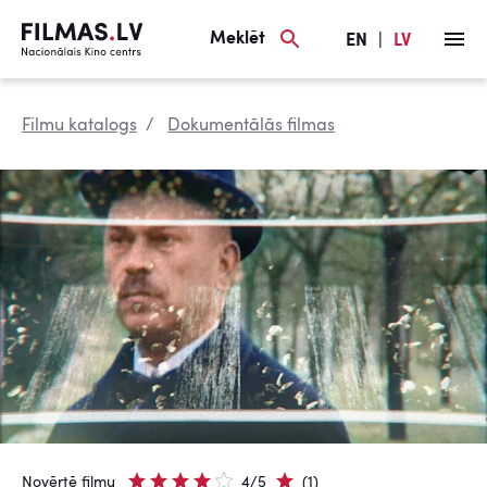
Meklēt
EN
|
LV
Filmu katalogs
Dokumentālās filmas
Novērtē filmu
4/5
(1)