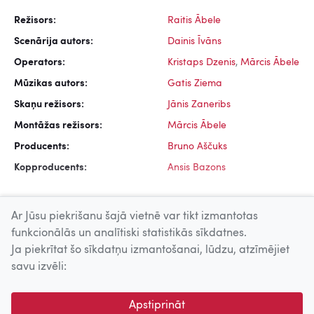
Režisors:
Raitis Ābele
Scenārija autors:
Dainis Īvāns
Operators:
Kristaps Dzenis
,
Mārcis Ābele
Mūzikas autors:
Gatis Ziema
Skaņu režisors:
Jānis Zaneribs
Montāžas režisors:
Mārcis Ābele
Producents:
Bruno Aščuks
Kopproducents:
Ansis Bazons
Ar Jūsu piekrišanu šajā vietnē var tikt izmantotas
funkcionālās un analītiski statistikās sīkdatnes.
Ja piekrītat šo sīkdatņu izmantošanai, lūdzu, atzīmējiet
Uz augšu
savu izvēli:
© 2026 Nacionālais Kino centrs, Kultūras informācijas sistēmu
Apstiprināt
centrs. Sadarbības partneris: Latvijas Valsts