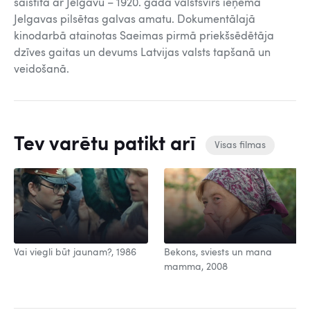
saistīta ar Jelgavu – 1920. gadā valstsvīrs ieņēma
Jelgavas pilsētas galvas amatu. Dokumentālajā
kinodarbā atainotas Saeimas pirmā priekšsēdētāja
dzīves gaitas un devums Latvijas valsts tapšanā un
veidošanā.
Tev varētu patikt arī
Visas filmas
Vai viegli būt jaunam?, 1986
Bekons, sviests un mana
mamma, 2008