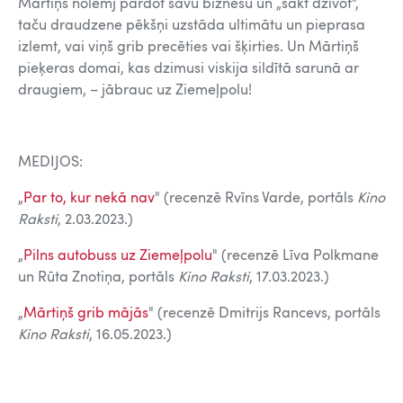
Mārtiņš nolemj pārdot savu biznesu un „sākt dzīvot",
taču draudzene pēkšņi uzstāda ultimātu un pieprasa
izlemt, vai viņš grib precēties vai šķirties. Un Mārtiņš
pieķeras domai, kas dzimusi viskija sildītā sarunā ar
draugiem, – jābrauc uz Ziemeļpolu!
MEDIJOS:
„
Par to, kur nekā nav
" (recenzē Rvīns Varde, portāls
Kino
Raksti
, 2.03.2023.)
„
Pilns autobuss uz Ziemeļpolu
" (recenzē Līva Polkmane
un Rūta Znotiņa, portāls
Kino Raksti
, 17.03.2023.)
„
Mārtiņš grib mājās
" (recenzē Dmitrijs Rancevs, portāls
Kino Raksti
, 16.05.2023.)