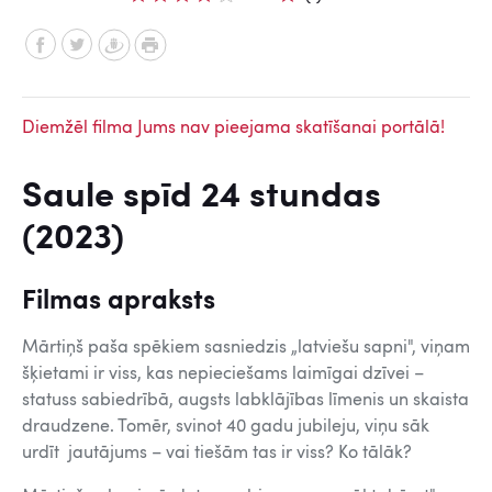
Diemžēl filma Jums nav pieejama skatīšanai portālā!
Saule spīd 24 stundas
(2023)
Filmas apraksts
Mārtiņš paša spēkiem sasniedzis „latviešu sapni", viņam
šķietami ir viss, kas nepieciešams laimīgai dzīvei –
statuss sabiedrībā, augsts labklājības līmenis un skaista
draudzene. Tomēr, svinot 40 gadu jubileju, viņu sāk
urdīt jautājums – vai tiešām tas ir viss? Ko tālāk?