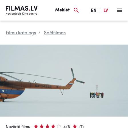
Meklēt
EN
|
LV
Filmu katalogs
Spēlfilmas
Novērtē filmu
4/5
(1)