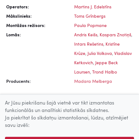
Operators:
Martins J. Edelstīns
Mākslinieks:
Toms Grīnbergs
Montāžas režisors:
Paula Popmane
Lomās:
Andris Keišs
,
Kaspars Znotiņš
,
Intars Rešetins
,
Kristīne
Krūze
,
Julia Volkova
,
Vladislav
Ketkovich
,
Jeppe Beck
Laursen
,
Trond Halbo
Producents:
Madara Melberga
Ar Jūsu piekrišanu šajā vietnē var tikt izmantotas
funkcionālās un analītiski statistikās sīkdatnes.
Ja piekrītat šo sīkdatņu izmantošanai, lūdzu, atzīmējiet
Uz augšu
savu izvēli:
© 2026 Nacionālais Kino centrs, Kultūras informācijas sistēmu