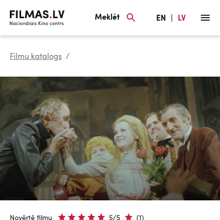
Meklēt
EN
|
LV
Filmu katalogs
Novērtē filmu
5/5
(1)