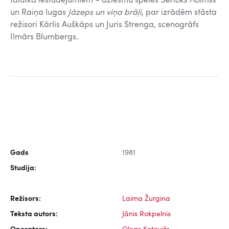
tālaika iestudējumiem – dziesmu spēles
Šerloks Holmss
un Raiņa lugas
Jāzeps un viņa brāļi
, par izrādēm stāsta
režisori Kārlis Auškāps un Juris Strenga, scenogrāfs
Ilmārs Blumbergs.
Gads
1981
Studija:
Režisors:
Laima Žurgina
Teksta autors:
Jānis Rokpelnis