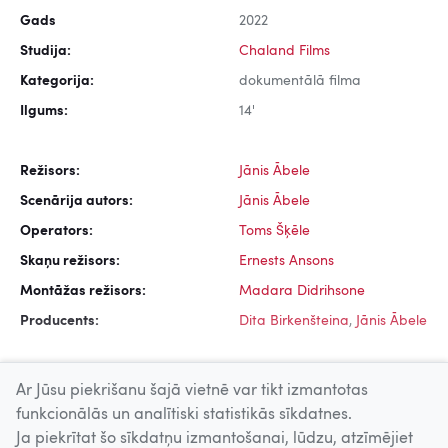
Gads
2022
Studija:
Chaland Films
Kategorija:
dokumentālā filma
Ilgums:
14'
Režisors:
Jānis Ābele
Scenārija autors:
Jānis Ābele
Operators:
Toms Šķēle
Skaņu režisors:
Ernests Ansons
Montāžas režisors:
Madara Didrihsone
Producents:
Dita Birkenšteina
,
Jānis Ābele
Ar Jūsu piekrišanu šajā vietnē var tikt izmantotas
funkcionālās un analītiski statistikās sīkdatnes.
Ja piekrītat šo sīkdatņu izmantošanai, lūdzu, atzīmējiet
Uz augšu