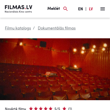
Meklēt
EN
|
LV
Filmu katalogs
Dokumentālās filmas
Novērtē filmu
5/5
(1)