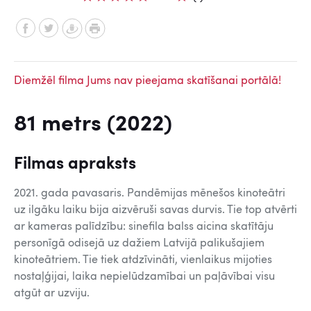
Diemžēl filma Jums nav pieejama skatīšanai portālā!
81 metrs (2022)
Filmas apraksts
2021. gada pavasaris. Pandēmijas mēnešos kinoteātri
uz ilgāku laiku bija aizvēruši savas durvis. Tie top atvērti
ar kameras palīdzību: sinefila balss aicina skatītāju
personīgā odisejā uz dažiem Latvijā palikušajiem
kinoteātriem. Tie tiek atdzīvināti, vienlaikus mijoties
nostaļģijai, laika nepielūdzamībai un paļāvībai visu
atgūt ar uzviju.