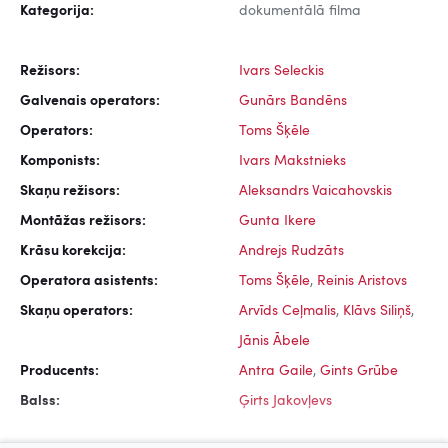
Kategorija:
dokumentālā filma
Režisors:
Ivars Seleckis
Galvenais operators:
Gunārs Bandēns
Operators:
Toms Šķēle
Komponists:
Ivars Makstnieks
Skaņu režisors:
Aleksandrs Vaicahovskis
Montāžas režisors:
Gunta Ikere
Krāsu korekcija:
Andrejs Rudzāts
Operatora asistents:
Toms Šķēle
,
Reinis Aristovs
Skaņu operators:
Arvīds Ceļmalis
,
Klāvs Siliņš
,
Jānis Ābele
Producents:
Antra Gaile
,
Gints Grūbe
Balss:
Ģirts Jakovļevs