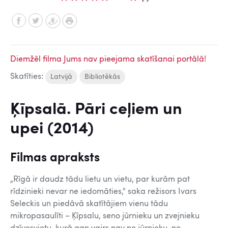
Diemžēl filma Jums nav pieejama skatīšanai portālā!
Skatīties:
Latvijā
Bibliotēkās
Ķīpsalā. Pāri ceļiem un
upei (2014)
Filmas apraksts
„Rīgā ir daudz tādu lietu un vietu, par kurām pat
rīdzinieki nevar ne iedomāties," saka režisors Ivars
Seleckis un piedāvā skatītājiem vienu tādu
mikropasaulīti – Ķīpsalu, seno jūrnieku un zvejnieku