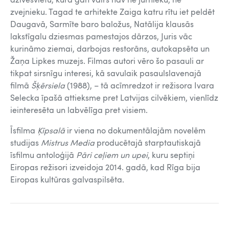
dzīvesvietu, kurā gan vairs nav ne jūrnieku, ne
zvejnieku. Tagad te arhitekte Zaiga katru rītu iet peldēt
Daugavā, Sarmīte baro baložus, Natālija klausās
lakstīgalu dziesmas pamestajos dārzos, Juris vāc
kurināmo ziemai, darbojas restorāns, autokapsēta un
Žaņa Lipkes muzejs. Filmas autori vēro šo pasauli ar
tikpat sirsnīgu interesi, kā savulaik pasaulslavenajā
filmā
Šķērsiela
(1988), – tā acīmredzot ir režisora Ivara
Selecka īpašā attieksme pret Latvijas cilvēkiem, vienlīdz
ieinteresēta un labvēlīga pret visiem.
Īsfilma
Ķīpsalā
ir viena no dokumentālajām novelēm
studijas
Mistrus Media
producētajā starptautiskajā
īsfilmu antoloģijā
Pāri ceļiem un upei
, kuru septiņi
Eiropas režisori izveidoja 2014. gadā, kad Rīga bija
Eiropas kultūras galvaspilsēta.