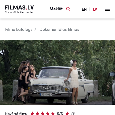
Meklēt
EN
|
LV
Filmu katalogs
Dokumentālās filmas
Novērtē filmu
5/5
(1)