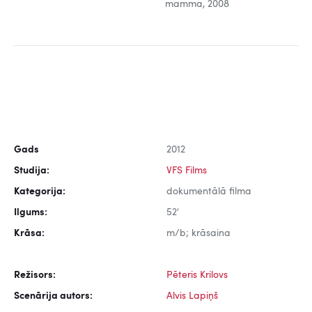
mamma, 2008
Gads
2012
Studija:
VFS Films
Kategorija:
dokumentālā filma
Ilgums:
52'
Krāsa:
m/b; krāsaina
Režisors:
Pēteris Krilovs
Scenārija autors:
Alvis Lapiņš