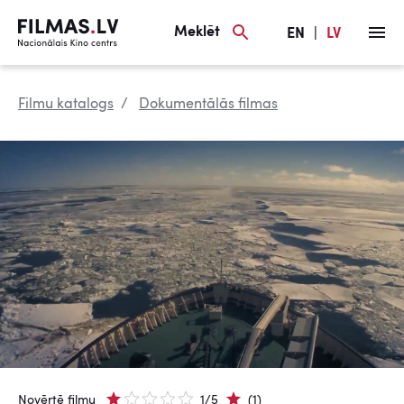
Meklēt
EN
|
LV
Filmu katalogs
Dokumentālās filmas
Novērtē filmu
1/5
(1)