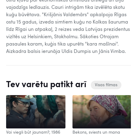
osta kļuva par ekonomiskās attīstības atslēgu un bija
vajadzīgs ledlauzis. Cauri intrigām tika izvēlēta skotu
kuģu būvētava. "Krišjānis Valdemārs" apkalpoja Rīgas
ostu 15 gadus, izveda simtiem kuģu no Kolkas šauruma
līdz Rīgai un atpakaļ, 2 reizes veda Latvijas prezidentus
vizītēs uz Helsinkiem, Stokholmu. Sākoties Otrajam
pasaules karam, kuģis tika upurēts "kara mašīnai".
Aizkadra balsis ierunāja Uldis Dumpis un Jānis Vimba.
Tev varētu patikt arī
Visas filmas
Vai viegli būt jaunam?, 1986
Bekons, sviests un mana