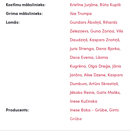
Kostīmu mākslinieks:
Kristīne Jurjāne
,
Rūta Kuplā
Grima mākslinieks:
Ilze Trumpe
Lomās:
Gundars Āboliņš
,
Rihards
Zelezņevs
,
Guna Zariņa
,
Vilis
Daudziņš
,
Kaspars Znotiņš
,
Juris Strenga
,
Dana Bjorka
,
Dace Eversa
,
Lāsma
Kugrēna
,
Olga Dreģe
,
Jānis
Jarāns
,
Alise Dzene
,
Kaspars
Dumburs
,
Artūrs Skrastiņš
,
Jēkabs Reinis
,
Gatis Maliks
,
Inese Kučinska
Producents:
Inese Boka - Grūbe
,
Gints
Grūbe