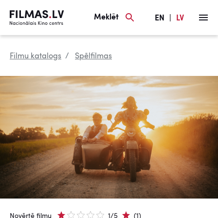
Meklēt
EN
|
LV
Filmu katalogs
Spēlfilmas
Novērtē filmu
1/5
(1)