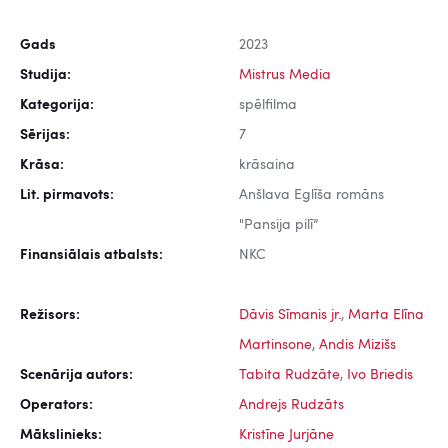
Gads
2023
Studija:
Mistrus Media
Kategorija:
spēlfilma
Sērijas:
7
Krāsa:
krāsaina
Lit. pirmavots:
Anšlava Eglīša romāns
"Pansija pilī”
Finansiālais atbalsts:
NKC
Režisors:
Dāvis Sīmanis jr.
,
Marta Elīna
Martinsone
,
Andis Mizišs
Scenārija autors:
Tabita Rudzāte
,
Ivo Briedis
Operators:
Andrejs Rudzāts
Mākslinieks:
Kristīne Jurjāne