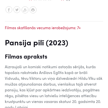
Filmas skatīšanās vecuma ierobežojums: 7+
Pansija pilī (2023)
Filmas apraksts
Aizraujoši un komiski notikumi astoņās sērijās, kurās
topošais rakstnieks Anšlavs Eglītis kopā ar brāli
Vidvudu, tēvu Viktoru un viņa dzīvesbiedri Hildu Vīku sāk
muižas atjaunošanas darbus, vienlaikus tajā atverot
pansiju, kas kļūst par apkārtnes iedzīvotāju, pagātnes
rēgu, pilsētas viesu un latviešu inteliģences attiecību
krustpunktu un vienas vasaras skatuvi 20. gadsimta 20.
gadu Latvijai.