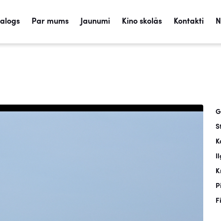
talogs
Par mums
Jaunumi
Kino skolās
Kontakti
N
G
S
K
I
K
P
F