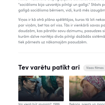
"sociālisms bija uzvarējis pilnīgi un galīgi." Stās
galīgā sociālisma bērniem, vidi, kurā mēs izaugām
Viņas ir kā otrā plāna spēlētājas, kuras tā īsti ne
par viņām, bet tas arī viss. Tās ir vienkārši savas 
daudzām, kas pārstāv savu dzimumu, paaudzes siev
kurām dzīve noritēja divās pilnīgi dažādās sistēm
tiek pārnests uz nākamajām paaudzēm.
Tev varētu patikt arī
Visas filmas
Vai viegli būt jaunam?, 1986
Bekons, sviests un man