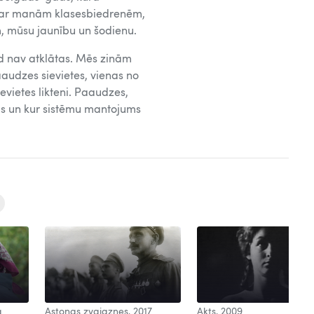
ts par manām klasesbiedrenēm,
, mūsu jaunību un šodienu.
kad nav atklātas. Mēs zinām
paaudzes sievietes, vienas no
ietes likteni. Paaudzes,
ās un kur sistēmu mantojums
a
Astoņas zvaigznes, 2017
Akts, 2009