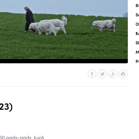
R
S
O
K
S
M
P
23)
1960.gads-gads, kurā