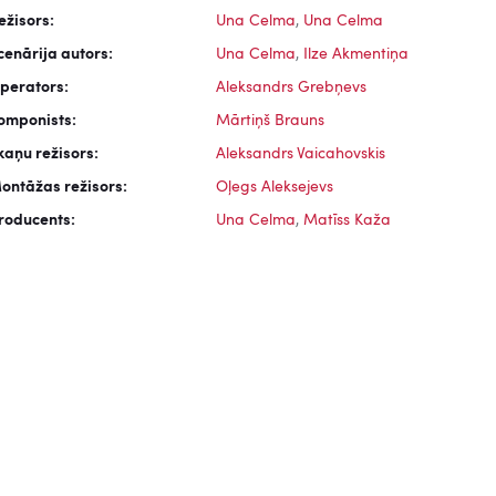
ežisors:
Una Celma
,
Una Celma
cenārija autors:
Una Celma
,
Ilze Akmentiņa
perators:
Aleksandrs Grebņevs
omponists:
Mārtiņš Brauns
kaņu režisors:
Aleksandrs Vaicahovskis
ontāžas režisors:
Oļegs Aleksejevs
roducents:
Una Celma
,
Matīss Kaža