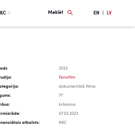
Meklēt
KC
EN
|
LV
ads
2023
tudija:
Fenixfilm
ategorija:
dokumentālā filma
lgums:
71'
rāsa:
krāsaina
irmizrāde:
07.03.2023
inansiālais atbalsts:
NKC