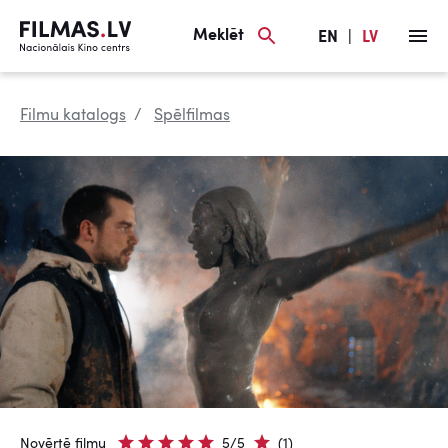
Meklēt
EN
|
LV
Filmu katalogs
Spēlfilmas
Novērtē filmu
5/5
(1)