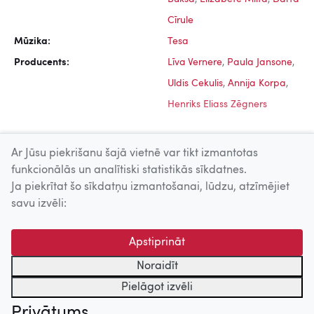
Cīrule
Mūzika:
Tesa
Producents:
Līva Vernere
,
Paula Jansone
,
Uldis Cekulis
,
Annija Korpa
,
Henriks Eliass Zēgners
Ar Jūsu piekrišanu šajā vietnē var tikt izmantotas
funkcionālās un analītiski statistikās sīkdatnes.
Ja piekrītat šo sīkdatņu izmantošanai, lūdzu, atzīmējiet
Uz augšu
savu izvēli:
© 2026 Nacionālais Kino centrs, Kultūras informācijas sistēmu
Apstiprināt
centrs. Sadarbības partneris: Latvijas Valsts
kinofotofonodokumentu arhīvs.
Noraidīt
Pielāgot izvēli
Privātums