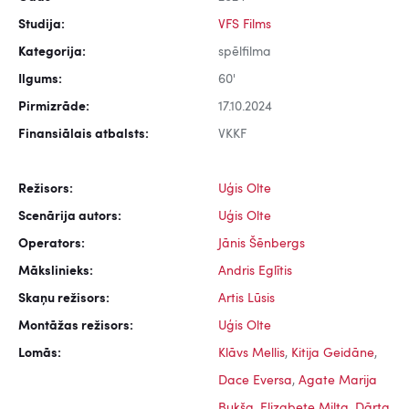
Studija:
VFS Films
Kategorija:
spēlfilma
Ilgums:
60'
Pirmizrāde:
17.10.2024
Finansiālais atbalsts:
VKKF
Režisors:
Uģis Olte
Scenārija autors:
Uģis Olte
Operators:
Jānis Šēnbergs
Mākslinieks:
Andris Eglītis
Skaņu režisors:
Artis Lūsis
Montāžas režisors:
Uģis Olte
Lomās:
Klāvs Mellis
,
Kitija Geidāne
,
Dace Eversa
,
Agate Marija
Bukša
,
Elizabete Milta
,
Dārta