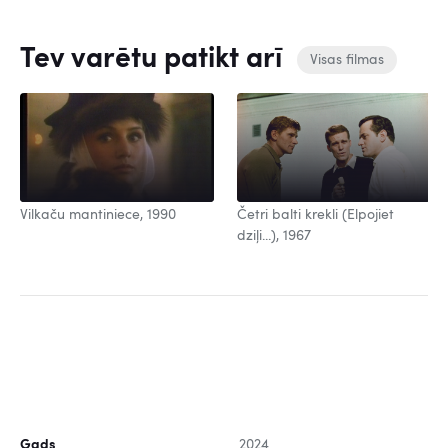
Tev varētu patikt arī
Visas filmas
Vilkaču mantiniece, 1990
Četri balti krekli (Elpojiet
dziļi...), 1967
Gads
2024