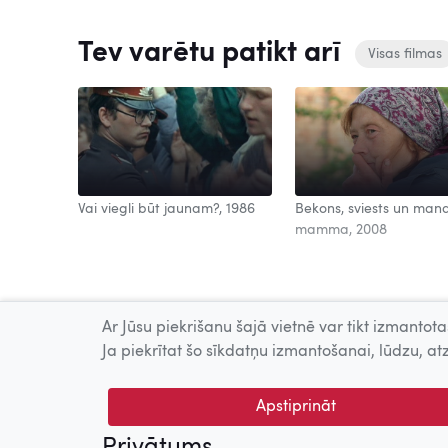
Tev varētu patikt arī
Visas filmas
Vai viegli būt jaunam?, 1986
Bekons, sviests un man
mamma, 2008
Ar Jūsu piekrišanu šajā vietnē var tikt izmantotas
Ja piekrītat šo sīkdatņu izmantošanai, lūdzu, atz
Apstiprināt
© 2026 Nacionālais Kino centrs, Kultūras informācijas sis