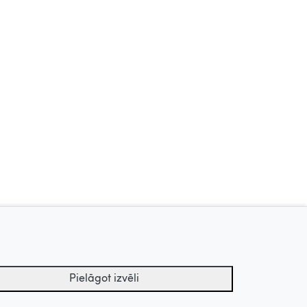
Dzīve kā košums, 2006
Dziesmuvara, 2018
Uz augšu
Pielāgot izvēli
tu arhīvs.