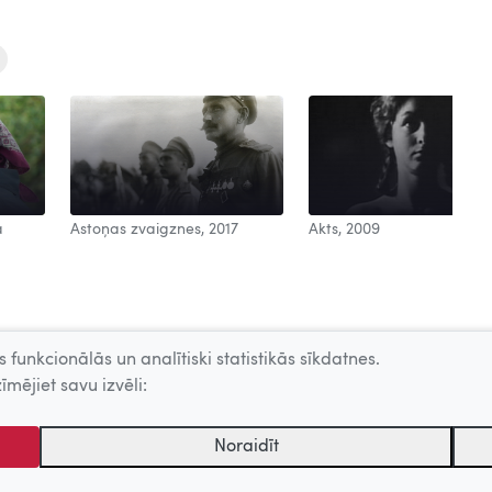
a
Astoņas zvaigznes, 2017
Akts, 2009
 funkcionālās un analītiski statistikās sīkdatnes.
īmējiet savu izvēli:
Noraidīt
tēmu centrs. Sadarbības partneris: Latvijas Valsts kinofotofonodokumen