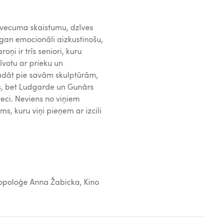
 vecuma skaistumu, dzīves
 gan emocionāli aizkustinošu,
oņi ir trīs seniori, kuru
īvotu ar prieku un
rādāt pie savām skulptūrām,
js, bet Ludgarde un Gunārs
eci. Neviens no viņiem
s, kuru viņi pieņem ar izcili
ropoloģe Anna Žabicka, Kino