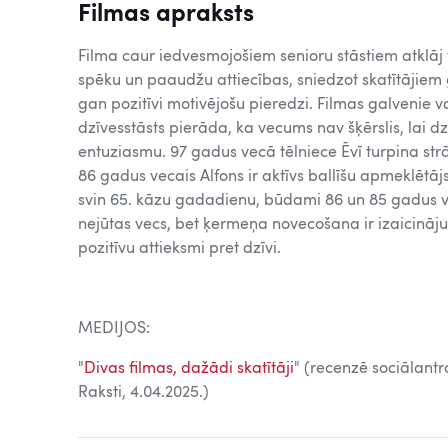
Filmas apraksts
Filma caur iedvesmojošiem senioru stāstiem atklāj
spēku un paaudžu attiecības, sniedzot skatītājiem
gan pozitīvi motivējošu pieredzi. Filmas galvenie var
dzīvesstāsts pierāda, ka vecums nav šķērslis, lai dz
entuziasmu. 97 gadus vecā tēlniece Ēvī turpina st
86 gadus vecais Alfons ir aktīvs ballīšu apmeklētā
svin 65. kāzu gadadienu, būdami 86 un 85 gadus v
nejūtas vecs, bet ķermeņa novecošana ir izaicinājum
pozitīvu attieksmi pret dzīvi.
MEDIJOS:
"
Divas filmas, dažādi skatītāji
" (recenzē sociālant
Raksti, 4.04.2025.)