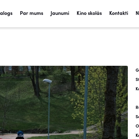
talogs
Par mums
Jaunumi
Kino skolās
Kontakti
N
G
S
K
R
S
O
K