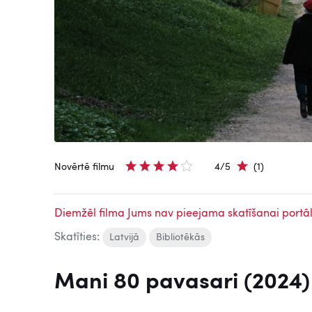
Novērtē filmu
4/5
(1)
Diemžēl filma Jums nav pieejama skatīšanai portāl
Skatīties:
Latvijā
Bibliotēkās
Mani 80 pavasari (2024)