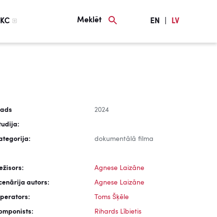
Meklēt
KC
EN
|
LV
ads
2024
tudija:
ategorija:
dokumentālā filma
ežisors:
Agnese Laizāne
cenārija autors:
Agnese Laizāne
perators:
Toms Šķēle
omponists:
Rihards Lībietis