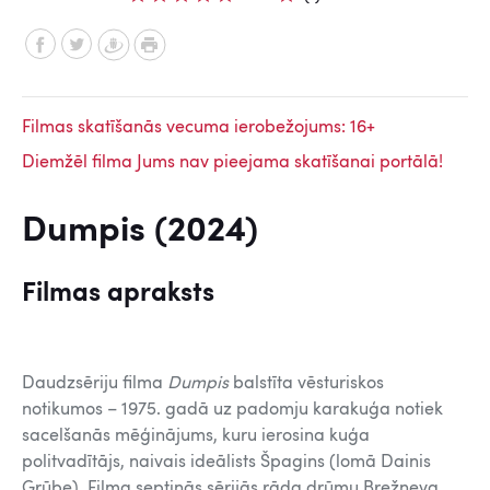
Filmas skatīšanās vecuma ierobežojums: 16+
Diemžēl filma Jums nav pieejama skatīšanai portālā!
Dumpis (2024)
Filmas apraksts
Daudzsēriju filma
Dumpis
balstīta vēsturiskos
notikumos – 1975. gadā uz padomju karakuģa notiek
sacelšanās mēģinājums, kuru ierosina kuģa
politvadītājs, naivais ideālists Špagins (lomā Dainis
Grūbe). Filma septiņās sērijās rāda drūmu Brežņeva