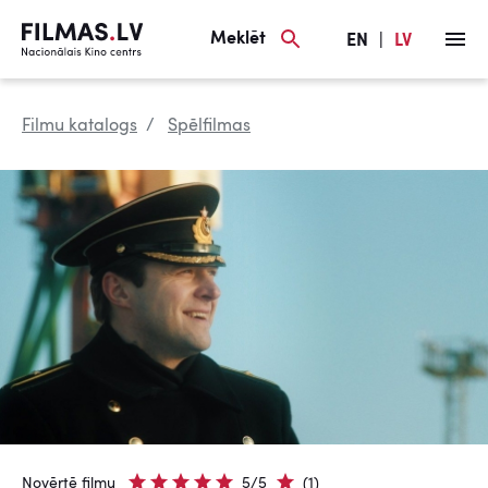
Meklēt
EN
|
LV
Filmu katalogs
Spēlfilmas
Novērtē filmu
5/5
(1)