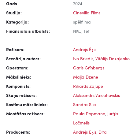
Gads
2024
Studija:
Cinevilla Films
Kategorija:
spēlfilma
Finansiālais atbalsts:
NKC, Tet
Režisors:
Andrejs Ēķis
Scenārija autors:
Ivo Briedis
,
Vitālijs Dokaļenko
Operators:
Gatis Grīnbergs
Mākslinieks:
Maija Dzene
Komponists:
Rihards Zaļupe
Skaņu režisors:
Aleksandrs Vaicahovskis
Kostīmu mākslinieks:
Sandra Sila
Montāžas režisors:
Paula Popmane
,
Jurģis
Ločmelis
Producents:
Andrejs Ēķis
,
Dita