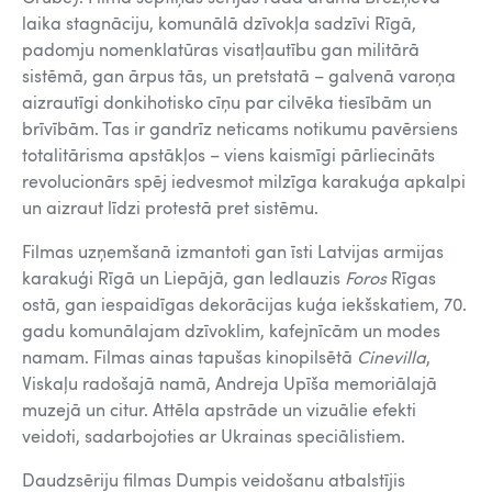
laika stagnāciju, komunālā dzīvokļa sadzīvi Rīgā,
padomju nomenklatūras visatļautību gan militārā
sistēmā, gan ārpus tās, un pretstatā – galvenā varoņa
aizrautīgi donkihotisko cīņu par cilvēka tiesībām un
brīvībām. Tas ir gandrīz neticams notikumu pavērsiens
totalitārisma apstākļos – viens kaismīgi pārliecināts
revolucionārs spēj iedvesmot milzīga karakuģa apkalpi
un aizraut līdzi protestā pret sistēmu.
Filmas uzņemšanā izmantoti gan īsti Latvijas armijas
karakuģi Rīgā un Liepājā, gan ledlauzis
Foros
Rīgas
ostā, gan iespaidīgas dekorācijas kuģa iekšskatiem, 70.
gadu komunālajam dzīvoklim, kafejnīcām un modes
namam. Filmas ainas tapušas kinopilsētā
Cinevilla
,
Viskaļu radošajā namā, Andreja Upīša memoriālajā
muzejā un citur. Attēla apstrāde un vizuālie efekti
veidoti, sadarbojoties ar Ukrainas speciālistiem.
Daudzsēriju filmas Dumpis veidošanu atbalstījis