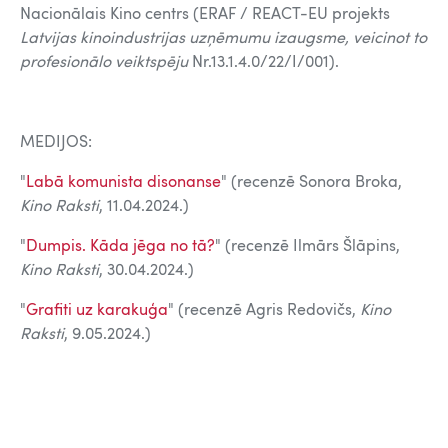
Nacionālais Kino centrs (ERAF / REACT-EU projekts
Latvijas kinoindustrijas uzņēmumu izaugsme, veicinot to
profesionālo veiktspēju
Nr.13.1.4.0/22/I/001).
MEDIJOS:
"
Labā komunista disonanse
" (recenzē Sonora Broka,
Kino Raksti
, 11.04.2024.)
"
Dumpis. Kāda jēga no tā?
" (recenzē Ilmārs Šlāpins,
Kino Raksti
, 30.04.2024.)
"
Grafiti uz karakuģa
" (recenzē Agris Redovičs,
Kino
Raksti
, 9.05.2024.)