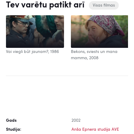
Tev varētu patikt arī
Visas filmas
Vai viegli būt jaunam?, 1986
Bekons, sviests un mana
mamma, 2008
Gads
2002
Studija:
Anša Epnera studija AVE