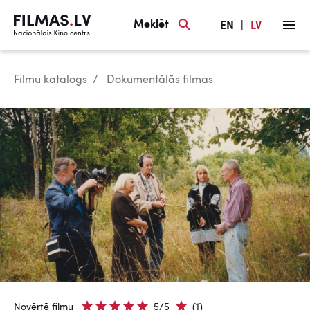
Meklēt
EN
|
LV
Filmu katalogs
Dokumentālās filmas
Novērtē filmu
5/5
(1)