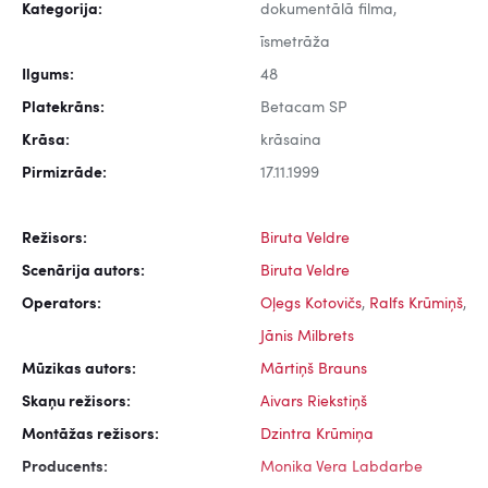
Kategorija:
dokumentālā filma,
īsmetrāža
Ilgums:
48
Platekrāns:
Betacam SP
Krāsa:
krāsaina
Pirmizrāde:
17.11.1999
Režisors:
Biruta Veldre
Scenārija autors:
Biruta Veldre
Operators:
Oļegs Kotovičs
,
Ralfs Krūmiņš
,
Jānis Milbrets
Mūzikas autors:
Mārtiņš Brauns
Skaņu režisors:
Aivars Riekstiņš
Montāžas režisors:
Dzintra Krūmiņa
Producents:
Monika Vera Labdarbe