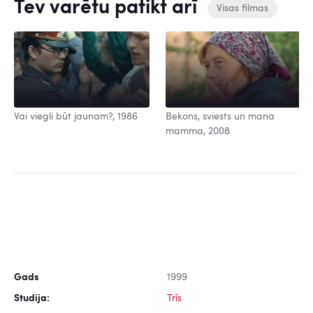
Tev varētu patikt arī
Visas filmas
Vai viegli būt jaunam?, 1986
Bekons, sviests un mana
mamma, 2008
Gads
1999
Studija:
Trīs