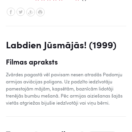
Labdien Jūsmājās! (1999)
Filmas apraksts
Zvārdes pagastā vēl pavisam nesen atradās Padomju
armijas aviācijas poligons. Uz padzīto iedzīvotāju
pamestajām mājām, kapsētām, baznīcām lidotāji
trenējās bumbu mešanā. Pēc armijas aiziešanas šajās
vietās atgriežas bijušie iedzīvotāji vai viņu bērni.