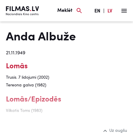
Meklēt
EN
|
LV
Anda Albuže
21.11.1949
Lomās
Trusis. 7 lidojumi (2002)
Tereona galva (1982)
Lomās/Epizodēs
Vilkatis Toms (1983)
Uz augšu