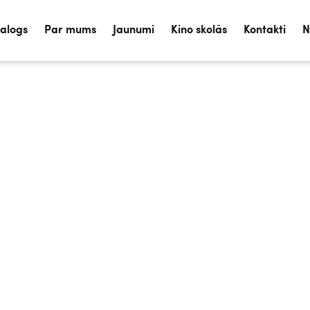
talogs
Par mums
Jaunumi
Kino skolās
Kontakti
N