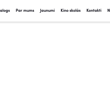
talogs
Par mums
Jaunumi
Kino skolās
Kontakti
N