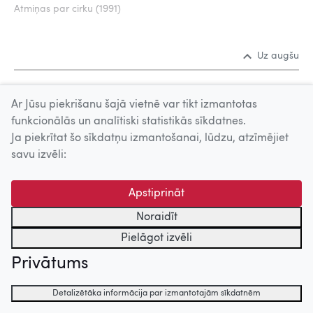
Atmiņas par cirku (1991)
Uz augšu
© 2026 Nacionālais Kino centrs, Kultūras informācijas sistēmu
Ar Jūsu piekrišanu šajā vietnē var tikt izmantotas
centrs. Sadarbības partneris: Latvijas Valsts
funkcionālās un analītiski statistikās sīkdatnes.
kinofotofonodokumentu arhīvs.
Ja piekrītat šo sīkdatņu izmantošanai, lūdzu, atzīmējiet
savu izvēli:
Apstiprināt
Noraidīt
Pielāgot izvēli
Privātums
Detalizētāka informācija par izmantotajām sīkdatnēm