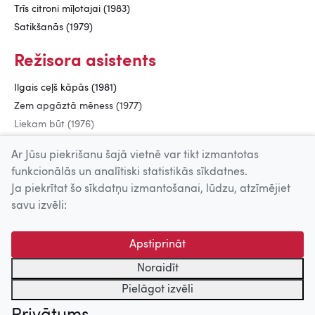
Trīs citroni mīļotajai (1983)
Satikšanās (1979)
Režisora asistents
Ilgais ceļš kāpās (1981)
Zem apgāztā mēness (1977)
Liekam būt (1976)
Ceplis (1972)
Ar Jūsu piekrišanu šajā vietnē var tikt izmantotas
funkcionālās un analītiski statistikās sīkdatnes.
Ja piekrītat šo sīkdatņu izmantošanai, lūdzu, atzīmējiet
Uz augšu
savu izvēli:
© 2026 Nacionālais Kino centrs, Kultūras informācijas sistēmu
Apstiprināt
centrs. Sadarbības partneris: Latvijas Valsts
kinofotofonodokumentu arhīvs.
Noraidīt
Pielāgot izvēli