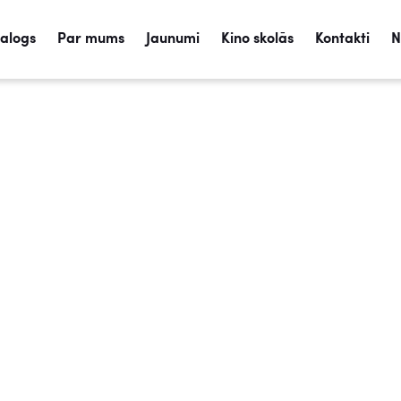
talogs
Par mums
Jaunumi
Kino skolās
Kontakti
N