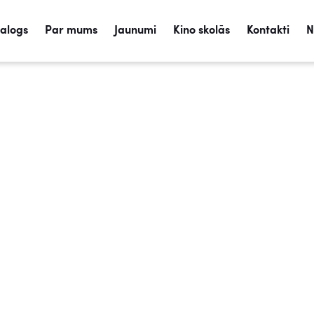
talogs
Par mums
Jaunumi
Kino skolās
Kontakti
N