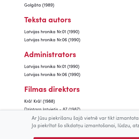
Golgāta (1989)
Teksta autors
Latvijas hronika Nr.01 (1990)
Latvijas hronika Nr.06 (1990)
Administrators
Latvijas hronika Nr.01 (1990)
Latvijas hronika Nr.06 (1990)
Filmas direktors
Krā! Krā! (1988)
Dzintara latvietis - 87 (1987)
Hepenings ar M.Z. (1987)
Ar Jūsu piekrišanu šajā vietnē var tikt izmantotas
Fridrihs Canders. Atgriešanās (1987)
Ja piekrītat šo sīkdatņu izmantošanai, lūdzu, atz
Čukotka. Atmiņu krasts (1987)