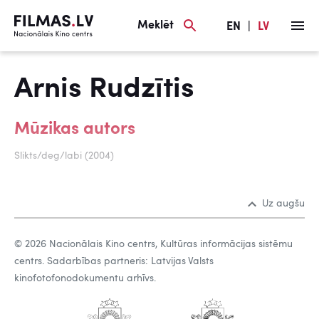
Meklēt
EN
|
LV
Arnis Rudzītis
Mūzikas autors
Slikts/deg/labi (2004)
Uz augšu
© 2026 Nacionālais Kino centrs, Kultūras informācijas sistēmu
centrs. Sadarbības partneris: Latvijas Valsts
kinofotofonodokumentu arhīvs.