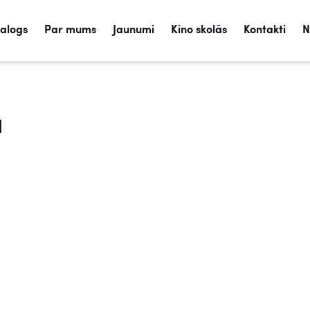
talogs
Par mums
Jaunumi
Kino skolās
Kontakti
N
a