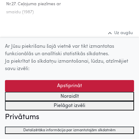
Nr.27. Ceļojuma piezīmes ar
smaidu (1987)
Uz augšu
Ar Jūsu piekrišanu šajā vietnē var tikt izmantotas
© 2026 Nacionālais Kino centrs, Kultūras informācijas sistēmu
funkcionālās un analītiski statistikās sīkdatnes.
centrs. Sadarbības partneris: Latvijas Valsts
Ja piekrītat šo sīkdatņu izmantošanai, lūdzu, atzīmējiet
kinofotofonodokumentu arhīvs.
savu izvēli:
Apstiprināt
Noraidīt
Pielāgot izvēli
Privātums
Detalizētāka informācija par izmantotajām sīkdatnēm