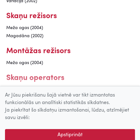
Variācija (2002)
Skaņu režisors
Meža ogas (2004)
Magadāna (2002)
Montāžas režisors
Meža ogas (2004)
Skaņu operators
Grāmatzīme (2004)
Ar Jūsu piekrišanu šajā vietnē var tikt izmantotas
funkcionālās un analītiski statistikās sīkdatnes.
Ja piekrītat šo sīkdatņu izmantošanai, lūdzu, atzīmējiet
Uz augšu
savu izvēli:
© 2026 Nacionālais Kino centrs, Kultūras informācijas sistēmu
Apstiprināt
centrs. Sadarbības partneris: Latvijas Valsts