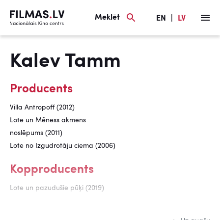
Meklēt
EN
|
LV
Kalev Tamm
Producents
Villa Antropoff (2012)
Lote un Mēness akmens
noslēpums (2011)
Lote no Izgudrotāju ciema (2006)
Kopproducents
Lote un pazudušie pūķi (2019)